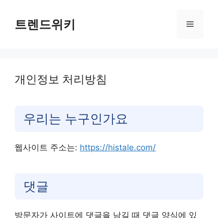
컨
텐
트렌드위키
메
츠
로
뉴
건
너
개인정보 처리방침
뛰
기
우리는 누구인가요
웹사이트 주소는:
https://histale.com/
댓글
방문자가 사이트에 댓글을 남길 때 댓글 양식에 있