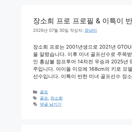
장소희 프로 프로필 & 이특이 반
2026년 07월 30일
작성자:
깜냥이
장소희 프로는 2001년생으로 2021년 G
을 알렸습니다. 이후 미녀 골프선수로 주목받으면
인 홍삼볼 점프투어 14차전 우승과 2025년 
주입니다. 아이돌 미모에 168cm의 키로 
선수입니다. 이특이 반한 미녀 골프선수 장소희 
카
골프
테
태
골프
,
장소희
고
그
댓글 남기기
리