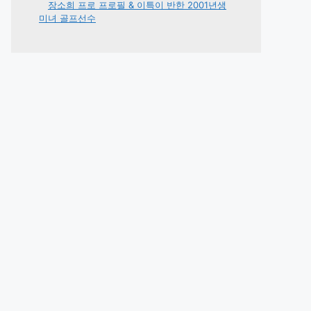
장소희 프로 프로필 & 이특이 반한 2001년생
미녀 골프선수