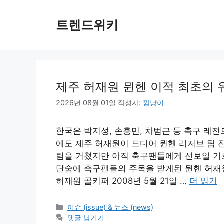
컨
텐
트렌드위키
츠
로
건
너
뛰
제주 허재원 뮌헨 이적 최초의 
기
2026년 08월 01일
작성자:
깜냥이
한국은 박지성, 손흥민, 차범근 등 축구 레
에도 제주 허재원이 드디어 뮌헨 리저브 팀 진
팀을 거쳤지만 아직 축구팬들에게 선보일 기
단숨에 축구팬들의 주목을 받게된 뮌헨 허재
허재원 골키퍼 2008년 5월 21일 …
더 읽기
카
이슈 (issue) & 뉴스 (news)
테
댓글 남기기