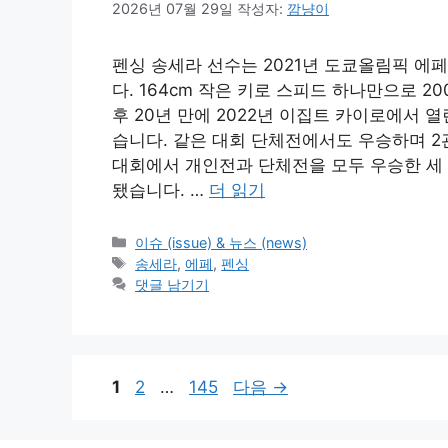
2026년 07월 29일
작성자:
깜냥이
펜싱 송세라 선수는 2021년 도쿄올림픽 
다. 164cm 작은 키로 스피드 하나만으로 
후 20년 만에 2022년 이집트 카이로에서
습니다. 같은 대회 단체전에서도 우승하며 
대회에서 개인전과 단체전을 모두 우승한 세 
됐습니다. …
더 읽기
카
이슈 (issue) & 뉴스 (news)
테
태
송세라
,
에페
,
펜싱
고
그
댓글 남기기
리
페
페
페
1
2
…
145
다음
→
이
이
이
지
지
지