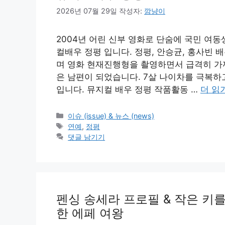
2026년 07월 29일
작성자:
깜냥이
2004년 어린 신부 영화로 단숨에 국민 여
컬배우 정평 입니다. 정평, 안승균, 홍사빈
며 영화 현재진행형을 촬영하면서 급격히 가
은 남편이 되었습니다. 7살 나이차를 극복하
입니다. 뮤지컬 배우 정평 작품활동 …
더 읽
카
이슈 (issue) & 뉴스 (news)
테
태
연예
,
정평
고
그
댓글 남기기
리
펜싱 송세라 프로필 & 작은 키
한 에페 여왕