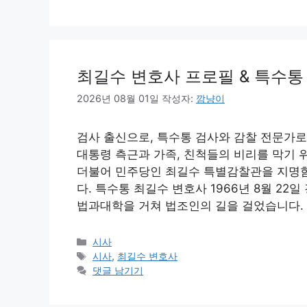
고
리
최길수 변호사 프로필 & 특수통
2026년 08월 01일
작성자:
깜냥이
검사 출신으로, 특수통 검사와 감찰 전문가로
대통령 측근과 가족, 친척들의 비리를 막기 위
더불어 민주당인 최길수 특별감찰관을 지명함
다. 특수통 최길수 변호사 1966년 8월 
법과대학을 거쳐 법조인의 길을 걸었습니다. 1
카
시사
테
태
시사
,
최길수 변호사
고
그
댓글 남기기
리