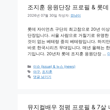
조지훈 응원단장 프로필 & 롯데
2026년 07월 30일
작성자:
깜냥이
롯데 자이언츠 구단의 최고참으로 20년 이상
단장입니다. 서울 사람으로 거칠기로 유명한
것이 없는 베테랑 중의 베테랑입니다. 하지만
바로 한국시리즈 무대입니다. 매년 올해는 
기입니다. 20년차 롯데 조지훈 응원단장 …
카
이슈 (issue) & 뉴스 (news)
테
태
야구
,
조지훈
고
그
댓글 남기기
리
뮤지컬배우 정평 프로필 & 7살