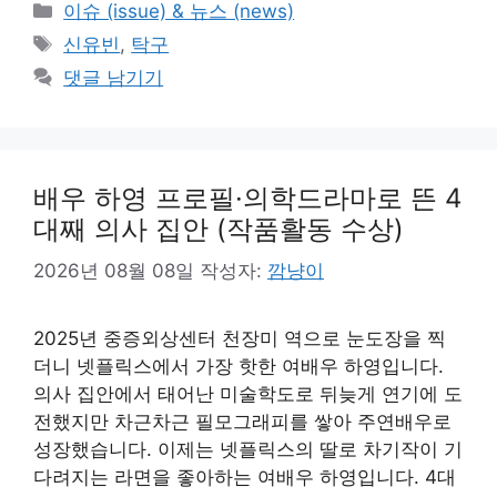
카
이슈 (issue) & 뉴스 (news)
테
태
신유빈
,
탁구
고
그
댓글 남기기
리
배우 하영 프로필·의학드라마로 뜬 4
대째 의사 집안 (작품활동 수상)
2026년 08월 08일
작성자:
깜냥이
2025년 중증외상센터 천장미 역으로 눈도장을 찍
더니 넷플릭스에서 가장 핫한 여배우 하영입니다.
의사 집안에서 태어난 미술학도로 뒤늦게 연기에 도
전했지만 차근차근 필모그래피를 쌓아 주연배우로
성장했습니다. 이제는 넷플릭스의 딸로 차기작이 기
다려지는 라면을 좋아하는 여배우 하영입니다. 4대