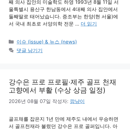
째 의사 집안의 미술학도 하영 1993년 8월 11일 서
울특별시 용산구 한남동에서 4대째 의사 집안에서
둘째딸로 태어났습니다. 증조부는 한양(현 서울)에
서 국내 최초로 서양의학 전문 …
더 읽기
카
이슈 (issue) & 뉴스 (news)
테
댓글 남기기
고
리
강수은 프로 프로필·제주 골프 천재
고향에서 부활 (수상 상금 일정)
2026년 08월 07일
작성자:
깜냥이
골프채를 잡은지 1년 만에 제주도 내에서 우승하면
서 골프천재라 불렸던 강수은 프로 골퍼입니다. 아