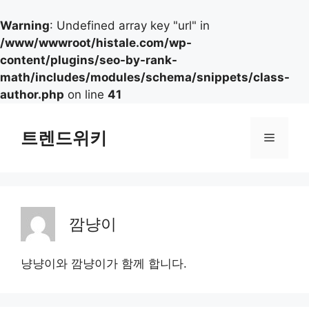
Warning
: Undefined array key "url" in
/www/wwwroot/histale.com/wp-
content/plugins/seo-by-rank-
math/includes/modules/schema/snippets/class-
author.php
on line
41
컨
텐
트렌드위키
메
츠
로
뉴
건
너
뛰
깜냥이
기
냥냥이와 깜냥이가 함께 합니다.