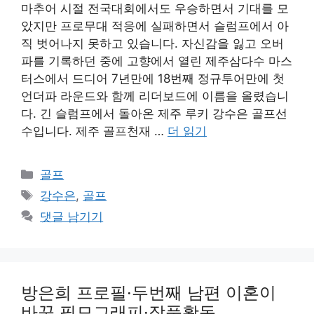
마추어 시절 전국대회에서도 우승하면서 기대를 모
았지만 프로무대 적응에 실패하면서 슬럼프에서 아
직 벗어나지 못하고 있습니다. 자신감을 잃고 오버
파를 기록하던 중에 고향에서 열린 제주삼다수 마스
터스에서 드디어 7년만에 18번째 정규투어만에 첫
언더파 라운드와 함께 리더보드에 이름을 올렸습니
다. 긴 슬럼프에서 돌아온 제주 루키 강수은 골프선
수입니다. 제주 골프천재 …
더 읽기
카
골프
테
태
강수은
,
골프
고
그
댓글 남기기
리
방은희 프로필·두번째 남편 이혼이
바꾼 필모그래피·작품활동