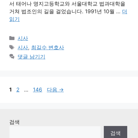
서 태어나 명지고등학교와 서울대학교 법과대학을
거쳐 법조인의 길을 걸었습니다. 1991년 10월 …
더
읽기
카
시사
테
태
시사
,
최길수 변호사
고
그
댓글 남기기
리
페
페
페
1
2
…
146
다음
→
이
이
이
지
지
지
검색
검색