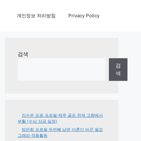
개인정보 처리방침
Privacy Policy
검색
검
색
강수은 프로 프로필·제주 골프 천재 고향에서
부활 (수상 상금 일정)
방은희 프로필·두번째 남편 이혼이 바꾼 필모
그래피·작품활동