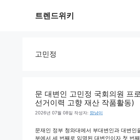
컨
텐
트렌드위키
츠
로
건
너
뛰
고민정
기
문 대변인 고민정 국회의원 프로
선거이력 고향 재산 작품활동)
2026년 07월 08일
작성자:
깜냥이
문재인 정부 청와대에서 부대변인과 대변인을 
부에서 세 번째로 임명된 대변인이자 첫 번째