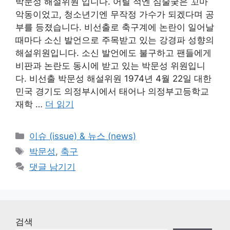
박문성 해설위원 입니다. 어릴 적엔 심술궂은 꼬마
악동이었고, 청소년기엔 무작정 가수가 되겠다며 공
부를 등졌습니다. 비선출로 축구계에 논란이 일어날
때마다 소신 발언으로 주목받고 있는 강경파 성향의
해설위원입니다. 소신 발언에도 불구하고 팬들에게
비판과 논란도 동시에 받고 있는 박문성 위원입니
다. 비선출 박문성 해설위원 1974년 4월 22일 대한
민국 경기도 의정부시에서 태어나 의정부고등학교
재학 …
더 읽기
카
이슈 (issue) & 뉴스 (news)
테
태
박문성
,
축구
고
그
댓글 남기기
리
검색