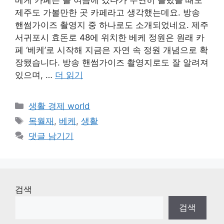
제주도 가볼만한 곳 카페라고 생각했는데요. 방송
핸썸가이즈 촬영지 중 하나로도 소개되었네요. 제주
서귀포시 효돈로 48에 위치한 베케 정원은 원래 카
페 ‘베케’로 시작해 지금은 자연 속 정원 개념으로 확
장됐습니다. 방송 핸썸가이즈 촬영지로도 잘 알려져
있으며, …
더 읽기
카
생활 경제 world
테
태
목월재
,
베케
,
생활
고
그
댓글 남기기
리
검색
검색