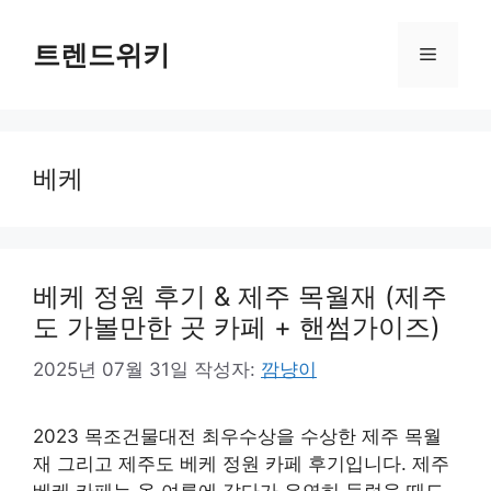
컨
텐
트렌드위키
메
츠
로
뉴
건
너
베케
뛰
기
베케 정원 후기 & 제주 목월재 (제주
도 가볼만한 곳 카페 + 핸썸가이즈)
2025년 07월 31일
작성자:
깜냥이
2023 목조건물대전 최우수상을 수상한 제주 목월
재 그리고 제주도 베케 정원 카페 후기입니다. 제주
베케 카페는 올 여름에 갔다가 우연히 들렀을 때도