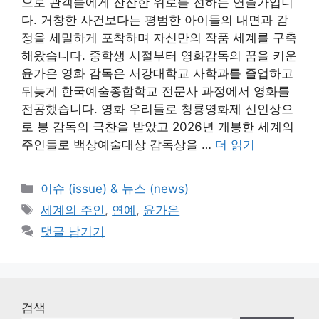
으로 관객들에게 잔잔한 위로를 전하는 연출가입니
다. 거창한 사건보다는 평범한 아이들의 내면과 감
정을 세밀하게 포착하며 자신만의 작품 세계를 구축
해왔습니다. 중학생 시절부터 영화감독의 꿈을 키운
윤가은 영화 감독은 서강대학교 사학과를 졸업하고
뒤늦게 한국예술종합학교 전문사 과정에서 영화를
전공했습니다. 영화 우리들로 청룡영화제 신인상으
로 봉 감독의 극찬을 받았고 2026년 개봉한 세계의
주인들로 백상예술대상 감독상을 …
더 읽기
카
이슈 (issue) & 뉴스 (news)
테
태
세계의 주인
,
연예
,
윤가은
고
그
댓글 남기기
리
검색