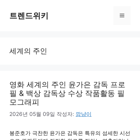
컨
텐
트렌드위키
메
츠
로
뉴
건
너
세계의 주인
뛰
기
영화 세계의 주인 윤가은 감독 프로
필 & 백상 감독상 수상 작품활동 필
모그래피
2026년 05월 09일
작성자:
깜냥이
봉준호가 극찬한 윤가은 감독은 특유의 섬세한 시선