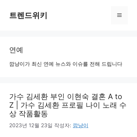
컨
텐
트렌드위키
메
츠
로
뉴
건
너
연예
뛰
기
깜냥이가 최신 연예 뉴스와 이슈를 전해 드립니다
가수 김세환 부인 이현숙 결혼 A to
Z | 가수 김세환 프로필 나이 노래 수
상 작품활동
2023년 12월 23일
작성자:
깜냥이