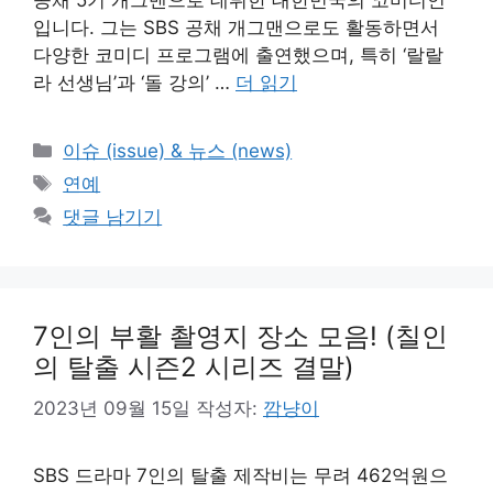
입니다. 그는 SBS 공채 개그맨으로도 활동하면서
다양한 코미디 프로그램에 출연했으며, 특히 ‘랄랄
라 선생님’과 ‘돌 강의’ …
더 읽기
카
이슈 (issue) & 뉴스 (news)
테
태
연예
고
그
댓글 남기기
리
7인의 부활 촬영지 장소 모음! (칠인
의 탈출 시즌2 시리즈 결말)
2023년 09월 15일
작성자:
깜냥이
SBS 드라마 7인의 탈출 제작비는 무려 462억원으