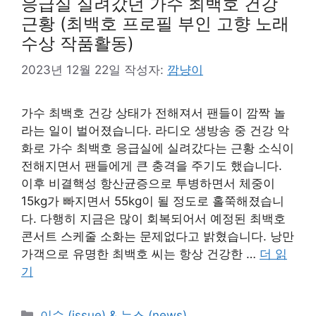
응급실 실려갔던 가수 최백호 건강
근황 (최백호 프로필 부인 고향 노래
수상 작품활동)
2023년 12월 22일
작성자:
깜냥이
가수 최백호 건강 상태가 전해져서 팬들이 깜짝 놀
라는 일이 벌어졌습니다. 라디오 생방송 중 건강 악
화로 가수 최백호 응급실에 실려갔다는 근황 소식이
전해지면서 팬들에게 큰 충격을 주기도 했습니다.
이후 비결핵성 항산균증으로 투병하면서 체중이
15kg가 빠지면서 55kg이 될 정도로 홀쭉해졌습니
다. 다행히 지금은 많이 회복되어서 예정된 최백호
콘서트 스케줄 소화는 문제없다고 밝혔습니다. 낭만
가객으로 유명한 최백호 씨는 항상 건강한 …
더 읽
기
카
이슈 (issue) & 뉴스 (news)