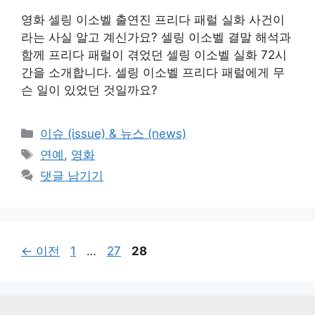
영화 셀링 이소벨 출연진 프리다 패럴 실화 사건이
라는 사실 알고 계신가요? 셀링 이소벨 결말 해석과
함께 프리다 패럴이 겪었던 셀링 이소벨 실화 72시
간을 소개합니다. 셀링 이소벨 프리다 패럴에게 무
슨 일이 있었던 것일까요?
카
이슈 (issue) & 뉴스 (news)
테
태
연예
,
영화
고
그
댓글 남기기
리
페
페
페
←
이전
1
…
27
28
이
이
이
지
지
지