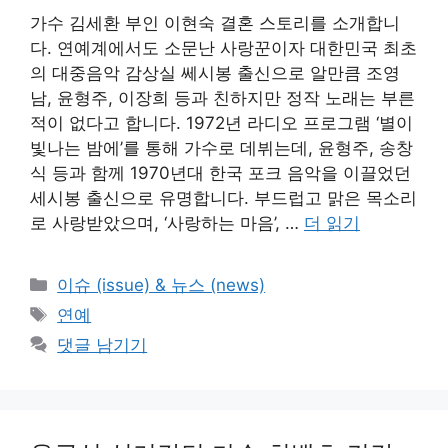
가수 김세환 부인 이현숙 결혼 스토리를 소개합니
다. 연예계에서도 소문난 사랑꾼이자 대한민국 최초
의 대중음악 감상실 쎄시봉 출신으로 알만큼 조영
남, 윤형주, 이장희 등과 친하지만 정작 노래는 부른
적이 없다고 합니다. 1972년 라디오 프로그램 ‘별이
빛나는 밤에’를 통해 가수로 데뷔는데, 윤형주, 송창
식 등과 함께 1970년대 한국 포크 음악을 이끌었던
세시봉 출신으로 유명합니다. 부드럽고 맑은 목소리
로 사랑받았으며, ‘사랑하는 마음’, …
더 읽기
카
이슈 (issue) & 뉴스 (news)
테
태
연예
고
그
댓글 남기기
리