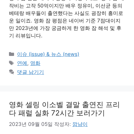
작비는 고작 50억이지만 배우 정유미, 이선균 등의
베테랑 배우들이 출연했다는 사실도 굉장히 흥미로
운 일이죠. 영화 잠 평점은 네이버 기준 7점대이지
만 2023년에 가장 궁금하게 한 영화 잠 해석 및 후
기 리뷰입니다.
카
이슈 (issue) & 뉴스 (news)
테
태
연예
,
영화
고
그
댓글 남기기
리
영화 셀링 이소벨 결말 출연진 프리
다 패럴 실화 72시간 보러가기
2023년 09월 05일
작성자:
깜냥이