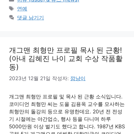
테
태
연예
고
그
댓글 남기기
리
개그맨 최형만 프로필 목사 된 근황!
(아내 김혜진 나이 교회 수상 작품활
동)
2023년 12월 21일
작성자:
깜냥이
개그맨 최형만 프로필 및 목사 된 근황 소식입니다.
코미디언 최형만 씨는 도올 김용옥 교수를 모사하는
최형만의 돌강의 등으로 유명한데요. 20년 전 전성
기 시절에는 야간업소, 행사 등을 다니며 하루
5000만원 이상 벌기도 했다고 합니다. 1987년 KBS
공채 5기 개그맨으로 데뷔한 대한민국의 코미디언