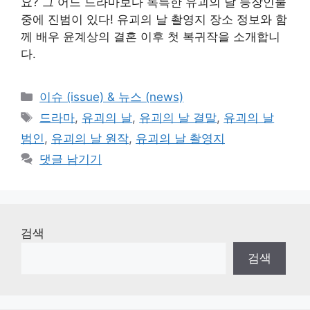
요? 그 어느 드라마보다 독특한 유괴의 날 등장인물
중에 진범이 있다! 유괴의 날 촬영지 장소 정보와 함
께 배우 윤계상의 결혼 이후 첫 복귀작을 소개합니
다.
카
이슈 (issue) & 뉴스 (news)
테
태
드라마
,
유괴의 날
,
유괴의 날 결말
,
유괴의 날
고
그
범인
,
유괴의 날 원작
,
유괴의 날 촬영지
리
댓글 남기기
검색
검색