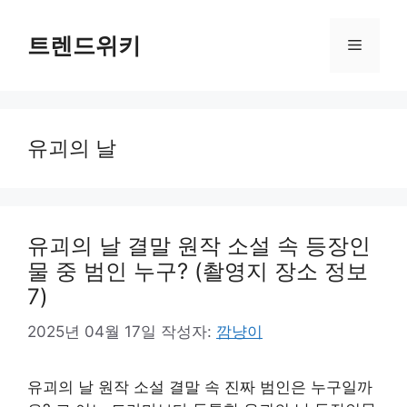
컨
텐
트렌드위키
메
츠
로
뉴
건
너
유괴의 날
뛰
기
유괴의 날 결말 원작 소설 속 등장인
물 중 범인 누구? (촬영지 장소 정보
7)
2025년 04월 17일
작성자:
깜냥이
유괴의 날 원작 소설 결말 속 진짜 범인은 누구일까