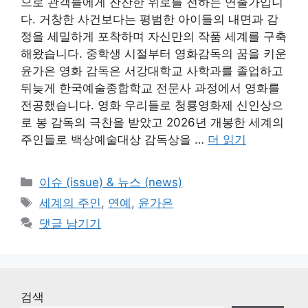
으로 관객들에게 잔잔한 위로를 전하는 연출가입니
다. 거창한 사건보다는 평범한 아이들의 내면과 감
정을 세밀하게 포착하며 자신만의 작품 세계를 구축
해왔습니다. 중학생 시절부터 영화감독의 꿈을 키운
윤가은 영화 감독은 서강대학교 사학과를 졸업하고
뒤늦게 한국예술종합학교 전문사 과정에서 영화를
전공했습니다. 영화 우리들로 청룡영화제 신인상으
로 봉 감독의 극찬을 받았고 2026년 개봉한 세계의
주인들로 백상예술대상 감독상을 …
더 읽기
카
이슈 (issue) & 뉴스 (news)
테
태
세계의 주인
,
연예
,
윤가은
고
그
댓글 남기기
리
검색