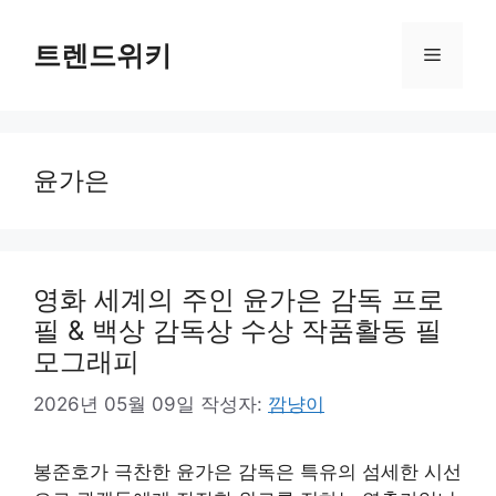
컨
텐
트렌드위키
메
츠
로
뉴
건
너
윤가은
뛰
기
영화 세계의 주인 윤가은 감독 프로
필 & 백상 감독상 수상 작품활동 필
모그래피
2026년 05월 09일
작성자:
깜냥이
봉준호가 극찬한 윤가은 감독은 특유의 섬세한 시선