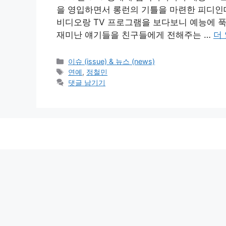
을 영입하면서 롱런의 기틀을 마련한 피디인
비디오랑 TV 프로그램을 보다보니 예능에 푹
재미난 얘기들을 친구들에게 전해주는 …
더
카
이슈 (issue) & 뉴스 (news)
테
태
연예
,
정철민
고
그
댓글 남기기
리