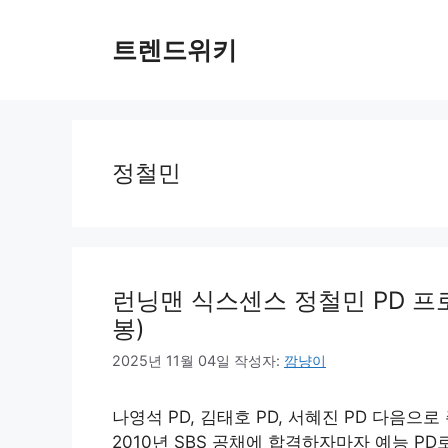
컨
텐
트렌드위키
츠
로
건
너
뛰
정철민
기
런닝맨 식스센스 정철민 PD 프로필
봉)
2025년 11월 04일
작성자:
깜냥이
나영석 PD, 김태호 PD, 서혜진 PD 다음으
2010년 SBS 공채에 합격하자마자 예능 P