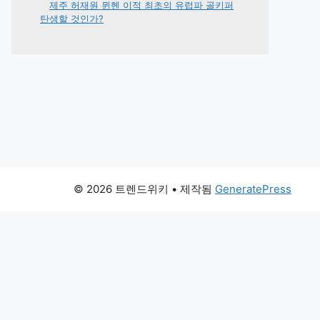
제주 허재원 뮌헨 이적 최초의 유럽파 골키퍼
탄생할 것인가?
© 2026 트렌드위키
• 제작됨
GeneratePress