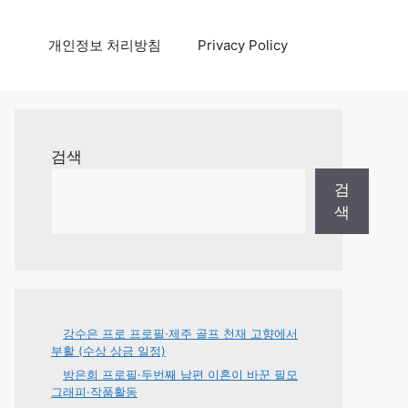
개인정보 처리방침
Privacy Policy
검색
검
색
강수은 프로 프로필·제주 골프 천재 고향에서
부활 (수상 상금 일정)
방은희 프로필·두번째 남편 이혼이 바꾼 필모
그래피·작품활동