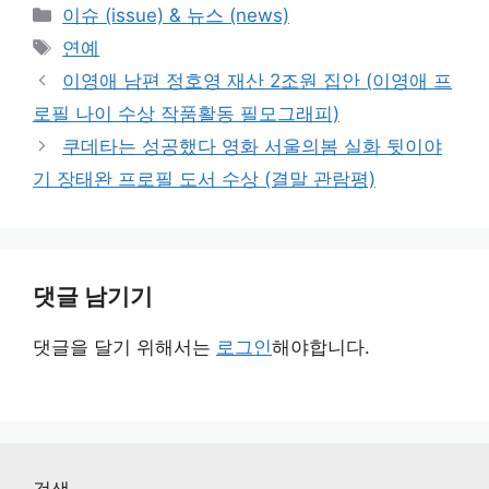
카
이슈 (issue) & 뉴스 (news)
테
태
연예
고
그
이영애 남편 정호영 재산 2조원 집안 (이영애 프
리
로필 나이 수상 작품활동 필모그래피)
쿠데타는 성공했다 영화 서울의봄 실화 뒷이야
기 장태완 프로필 도서 수상 (결말 관람평)
댓글 남기기
댓글을 달기 위해서는
로그인
해야합니다.