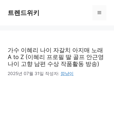
컨
텐
트렌드위키
메
츠
로
뉴
건
너
뛰
기
가수 이혜리 나이 자갈치 아지매 노래
A to Z (이혜리 프로필 딸 골프 안근영
나이 고향 남편 수상 작품활동 방송)
2025년 07월 31일
작성자:
깜냥이