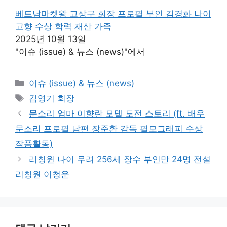
베트남마켓왕 고상구 회장 프로필 부인 김경화 나이
고향 수상 학력 재산 가족
2025년 10월 13일
"이슈 (issue) & 뉴스 (news)"에서
카
이슈 (issue) & 뉴스 (news)
테
태
김영기 회장
고
그
문소리 엄마 이향란 모델 도전 스토리 (ft. 배우
리
문소리 프로필 남편 장준환 감독 필모그래피 수상
작품활동)
리칭윈 나이 무려 256세 장수 부인만 24명 전설
리칭원 이청운