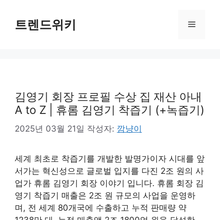
컨
텐
트렌드위키
메
츠
로
뉴
건
너
뛰
기
김영기 회장 프로필 수상 집 재산 아내
A to Z | 휴롬 김영기 착즙기 (+녹즙기)
2025년 03월 21일
작성자:
깜냥이
세계 최초로 착즙기를 개발한 발명가이자 시대를 앞
서가는 혁신성으로 글로벌 입지를 다진 2조 원의 사
업가 휴롬 김영기 회장 이야기 입니다. 휴롬 회장 김
영기 착즙기 매출은 2조 원 규모의 사업을 운영하
며, 전 세계 80개국에 수출하고 누적 판매량 약
1238만 대, 누적 매출액 2조 1800억 원을 달성한