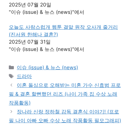
2025년 07월 20일
"이슈 (issue) & 뉴스 (news)"에서
오늘도 사랑스럽개 웹툰 결말 원작 오사개 줄거리
(진서원 한해나 결혼?)
2025년 07월 31일
"이슈 (issue) & 뉴스 (news)"에서
카
이슈 (issue) & 뉴스 (news)
테
태
드라마
고
그
이혼 돌싱으로 오해받는 미혼 가수 신효범 프로
리
필 & 결혼 할뻔했던 리즈 (나이 가족 집 수상 노래
작품활동)
장나라 신랑 정하철 감독 결혼식 이야기! (프로
필 나이 아빠 오빠 수상 노래 작품활동 필모그래피)