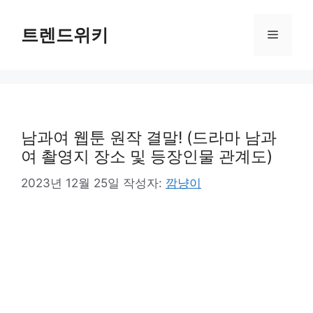
컨
텐
트렌드위키
메
츠
로
뉴
건
너
뛰
기
남과여 웹툰 원작 결말! (드라마 남과
여 촬영지 장소 및 등장인물 관계도)
2023년 12월 25일
작성자:
깜냥이