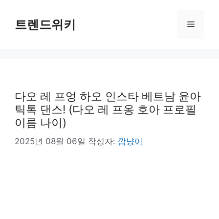
컨
텐
트렌드위키
메
츠
로
뉴
건
너
뛰
기
다오 레 프엉 하오 인스타 베트남 윤아
틱톡 댄스! (다오 레 프옹 호아 프로필
이름 나이)
2025년 08월 06일
작성자:
깜냥이