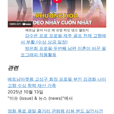
베트남 윤아 다오 레 프엉 하오 댄스 챌린지
강수은 프로 프로필·제주 골프 천재 고향에
서 부활 (수상 상금 일정)
방은희 프로필·두번째 남편 이혼이 바꾼 필
모그래피·작품활동
관련
베트남마켓왕 고상구 회장 프로필 부인 김경화 나이
고향 수상 학력 재산 가족
2025년 10월 13일
"이슈 (issue) & 뉴스 (news)"에서
영화 폭로 결말 줄거리 관람평 리뷰 본드 살인사건