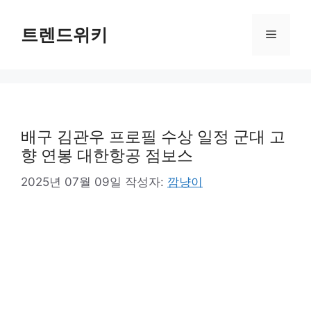
컨
텐
트렌드위키
메
츠
로
뉴
건
너
뛰
기
배구 김관우 프로필 수상 일정 군대 고
향 연봉 대한항공 점보스
2025년 07월 09일
작성자:
깜냥이