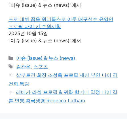
"이슈 (issue) & 뉴스 (news)"에서
프로 데뷔 꿈을 원더독스로 이룬 배구선수 윤영인
프로필 나이 키 수원시청
2025년 10월 15일
"이슈 (issue) & 뉴스 (news)"에서
카
이슈 (issue) & 뉴스 (news)
테
태
김관우
,
스포츠
고
그
삼부토건 회장 조성옥 프로필 재산 부인 나이 김
리
건희 특검
레베카 라셈 프로필 & 귀화 할머니 일정 나이 결
혼 연봉 흥국생명 Rebecca Latham