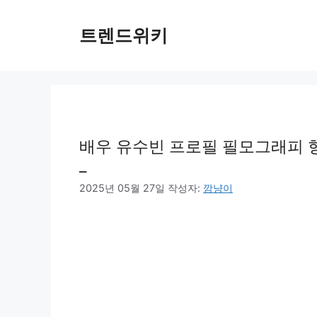
컨
텐
트렌드위키
츠
로
건
너
뛰
기
배우 유수빈 프로필 필모그래피 형 
_
2025년 05월 27일
작성자:
깜냥이