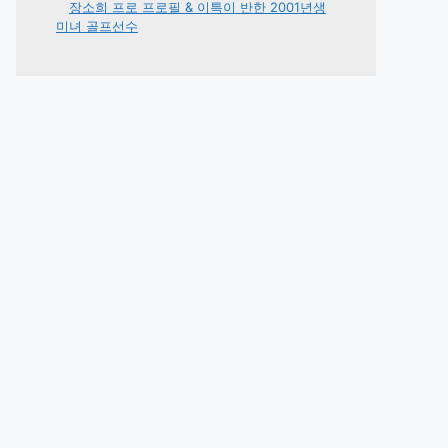
장소희 프로 프로필 & 이특이 반한 2001년생
미녀 골프선수