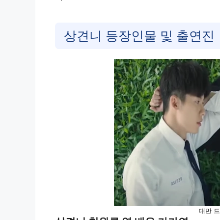
상견니 등장인물 및 출연진
대만 