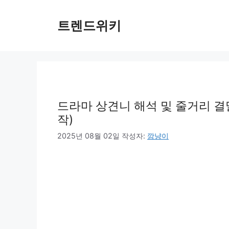
컨
텐
트렌드위키
츠
로
건
너
뛰
기
드라마 상견니 해석 및 줄거리 결말
작)
2025년 08월 02일
작성자:
깜냥이