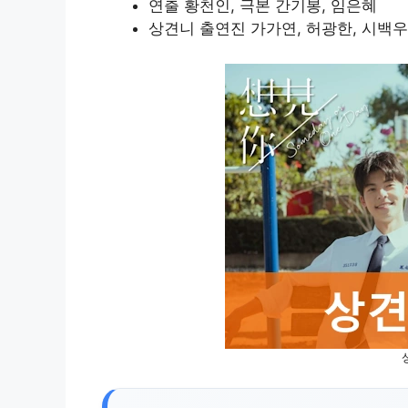
연출 황천인, 극본 간기봉, 임은혜
상견니 출연진 가가연, 허광한, 시백우