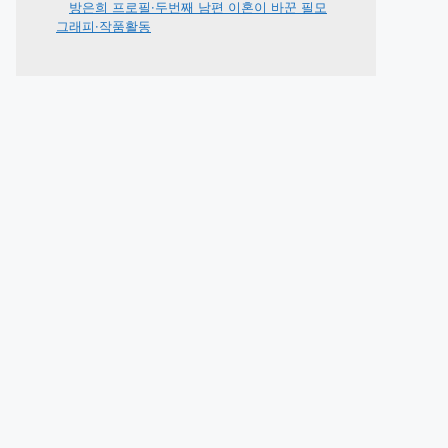
방은희 프로필·두번째 남편 이혼이 바꾼 필모
그래피·작품활동