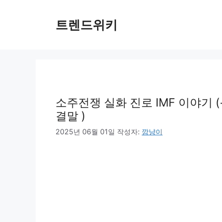
컨
텐
트렌드위키
츠
로
건
너
뛰
기
소주전쟁 실화 진로 IMF 이야기
결말 )
2025년 06월 01일
작성자:
깜냥이