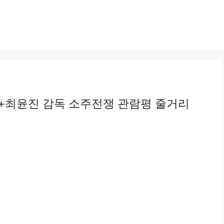
 (+최윤진 감독 소주전쟁 관람평 줄거리