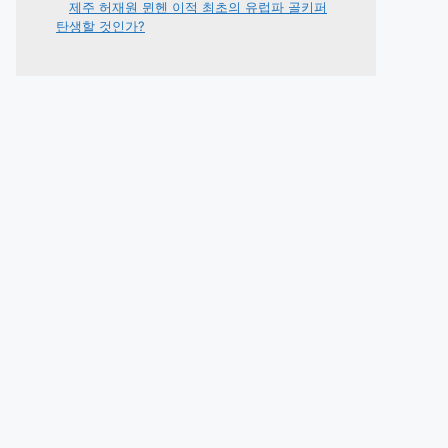
제주 허재원 뮌헨 이적 최초의 유럽파 골키퍼
탄생할 것인가?