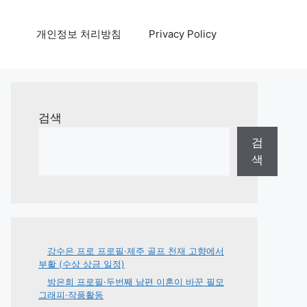
개인정보 처리방침
Privacy Policy
검색
검
색
강수은 프로 프로필·제주 골프 천재 고향에서
부활 (수상 상금 일정)
방은희 프로필·두번째 남편 이혼이 바꾼 필모
그래피·작품활동