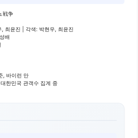
ソジュ戦争
우, 최윤진 | 각색: 박현우, 최윤진
박성배
월
준, 바이런 만
, 대한민국 관객수 집계 중