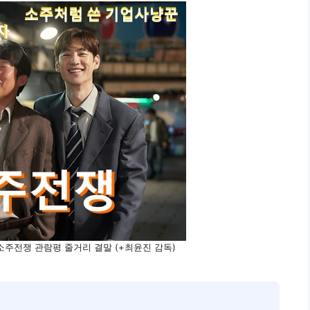
Z 소주전쟁 관람평 줄거리 결말 (+최윤진 감독)