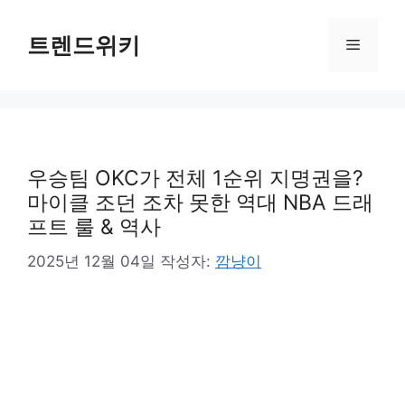
컨
텐
트렌드위키
메
츠
로
뉴
건
너
뛰
기
우승팀 OKC가 전체 1순위 지명권을?
마이클 조던 조차 못한 역대 NBA 드래
프트 룰 & 역사
2025년 12월 04일
작성자:
깜냥이