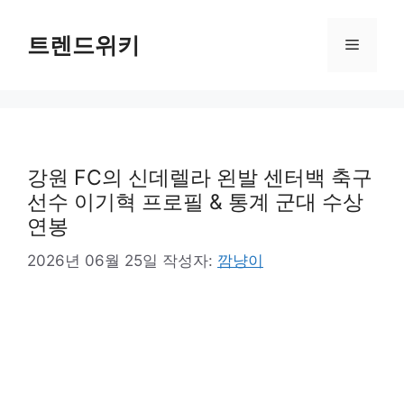
컨
텐
트렌드위키
메
츠
로
뉴
건
너
뛰
기
강원 FC의 신데렐라 왼발 센터백 축구
선수 이기혁 프로필 & 통계 군대 수상
연봉
2026년 06월 25일
작성자:
깜냥이