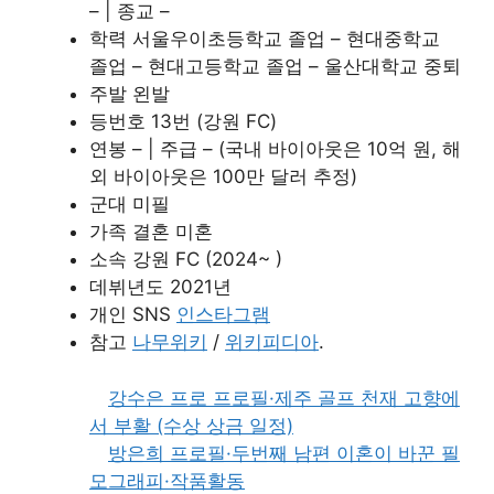
– | 종교 –
학력 서울우이초등학교 졸업 – 현대중학교
졸업 – 현대고등학교 졸업 – 울산대학교 중퇴
주발 왼발
등번호 13번 (강원 FC)
연봉 – | 주급 – (국내 바이아웃은 10억 원, 해
외 바이아웃은 100만 달러 추정)
군대 미필
가족 결혼 미혼
소속 강원 FC (2024~ )
데뷔년도 2021년
개인 SNS
인스타그램
참고
나무위키
/
위키피디아
.
강수은 프로 프로필·제주 골프 천재 고향에
서 부활 (수상 상금 일정)
방은희 프로필·두번째 남편 이혼이 바꾼 필
모그래피·작품활동