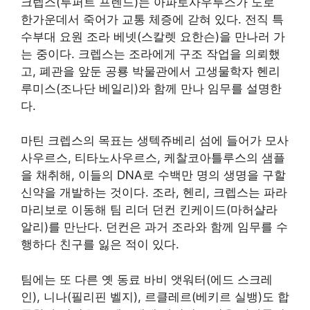
크렙스(루퍼트 프렌드)는 아파토사우루스가 도로
한가운데서 죽어가 교통 체증에 갇혀 있다. 전직 특
수부대 요원 조라 베넷(스칼렛 요한슨)을 만나러 가
는 중이다. 크렙스는 조라에게 구조 작업을 의뢰했
고, 폐관을 앞둔 공룡 박물관에서 고생물학자 헨리
루미스(조나단 베일리)와 함께 만나 임무를 설명한
다.
마틴 크렙스의 목표는 생텍쥬베리 섬에 들어가 모사
사우르스, 티타노사우르스, 케찰코아틀루스의 샘플
을 채취해, 이들의 DNA로 수백만 명의 생명을 구할
신약을 개발하는 것이다. 조라, 헨리, 크렙스는 파라
마리보로 이동해 팀 리더 던컨 킨케이드(마허샬라
알리)를 만난다. 던컨은 과거 조라와 함께 임무를 수
행하다 친구를 잃은 적이 있다.
팀에는 또 다른 옛 동료 바비 앳워터(에드 스크레
인), 니나(필리핀 벨지), 르클레르(베키르 실뱅)도 합