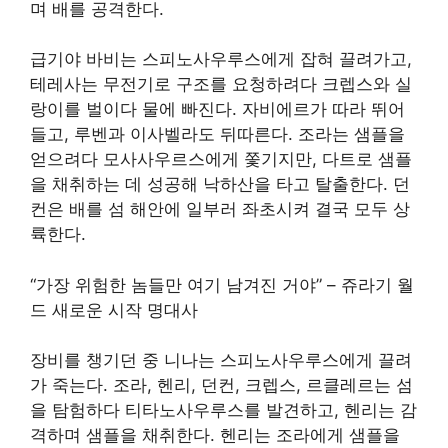
며 배를 공격한다.
급기야 바비는 스피노사우루스에게 잡혀 끌려가고,
테레사는 무전기로 구조를 요청하려다 크렙스와 실
랑이를 벌이다 물에 빠진다. 자비에르가 따라 뛰어
들고, 루벤과 이사벨라도 뒤따른다. 조라는 샘플을
얻으려다 모사사우르스에게 쫓기지만, 다트로 샘플
을 채취하는 데 성공해 낙하산을 타고 탈출한다. 던
컨은 배를 섬 해안에 일부러 좌초시켜 결국 모두 상
륙한다.
“가장 위험한 놈들만 여기 남겨진 거야” – 쥬라기 월
드 새로운 시작 명대사
장비를 챙기던 중 니나는 스피노사우루스에게 끌려
가 죽는다. 조라, 헨리, 던컨, 크렙스, 르클레르는 섬
을 탐험하다 티타노사우루스를 발견하고, 헨리는 감
격하며 샘플을 채취한다. 헨리는 조라에게 샘플을