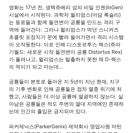
영화는 17년 전, 생텍쥬베리 섬의 비밀 인젠(InGen)
시설에서 시작된다. 과학자 윌리엄스(아담 록슬리)
는 동료들과 함께 돌연변이 공룡을 만드는 격리 구
역에 들어간다. 그러나 윌리엄스가 먹던 스니커즈
초콜릿 포장지가 문에 빨려 들어가면서 격리 시스템
이 오작동한다. 이로 인해 디스토르투스 렉스(쥬라
기월드: 새로운 시작 돌연변이 공룡 Distortus Rex)
가 풀려나고, 윌리엄스는 탈출하지 못한 채 D-렉스
의 먹이가 되고 마는데…
공룡들이 본토로 돌아온 지 5년이 지난 현재, 지구
의 기후 변화로 인해 공룡들은 점차 멸종 위기에 처
했고, 사람들은 더 이상 공룡에 열광하지 않는다. 살
아남은 공룡들은 적도 주변의 열대 지역에만 존재하
는데 인간의 출입은 금지되어 있다.
파커제닉스(ParkerGenix) 제약회사 영업사원 마틴