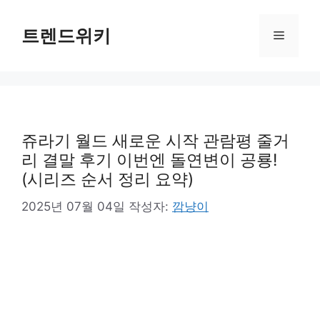
컨
텐
트렌드위키
메
츠
로
뉴
건
너
뛰
기
쥬라기 월드 새로운 시작 관람평 줄거
리 결말 후기 이번엔 돌연변이 공룡!
(시리즈 순서 정리 요약)
2025년 07월 04일
작성자:
깜냥이