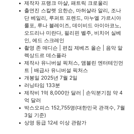
제작자 프랭크 마샬, 패트릭 크로울리
출연진 스칼렛 요한슨, 마허샬라 알리, 조나
단 베일리, 루퍼트 프렌드, 마누엘 가르시아
룰포, 루나 블레이즈, 데이비드 아이아코노,
오드리나 미란다, 필리핀 벨주, 비치어 실베
인, 에드 스크레인
촬영 존 매디슨 | 편집 제베즈 올슨 | 음악 알
렉상드르 데스플라
제작사 유니버설 픽처스, 앰블린 엔터테인먼
트 | 배급사 유니버설 픽처스
개봉일 2025년 7월 2일
러닝타임 133분
제작비 1억 8,000만 달러 | 손익분기점 약 4
억 달러
박스오피스 152,755명(대한민국 관객수, 7월
3일 기준)
상영 등급 12세 이상 관람가