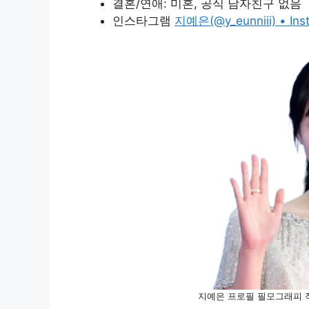
결혼/연애: 미혼, 공식 남자친구 없음
인스타그램
지예은(@y_eunniii) • I
지예은 프로필 필모그래피 작품