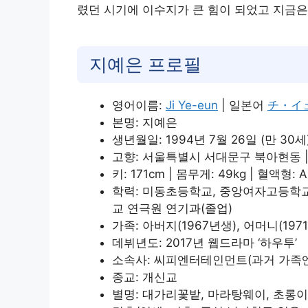
렸던 시기에 이수지가 큰 힘이 되었고 지금은
지예은 프로필
영어이름:
Ji Ye-eun
| 일본어
チ・イ
본명: 지예은
생년월일: 1994년 7월 26일 (만 30세
고향: 서울특별시 서대문구 북아현동 |
키: 171cm | 몸무게: 49kg | 혈액형: A형
학력: 미동초등학교, 중앙여자고등학
교 연극원 연기과(졸업)
가족: 아버지(1967년생), 어머니(1971
데뷔년도: 2017년 웹드라마 ‘하우투’
소속사: 씨피엔터테인먼트(과거 가족
종교: 개신교
별명: 대가리꽃밭, 마라탕웨이, 초롱이 