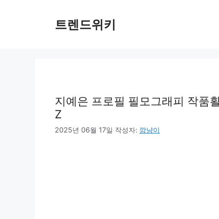
컨
텐
트렌드위키
츠
로
건
너
뛰
기
지예은 프로필 필모그래피 작품활동 
Z
2025년 06월 17일
작성자:
깜냥이