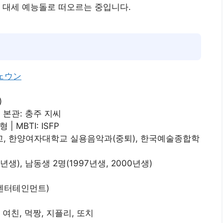
 대세 예능돌로 떠오르는 중입니다.
ェウン
)
 본관: 충주 지씨
 | MBTI: ISFP
교, 한양여자대학교 실용음악과(중퇴), 한국예술종합학
년생), 남동생 2명(1997년생, 2000년생)
엔터테인먼트)
여친, 먹짱, 지플리, 또치