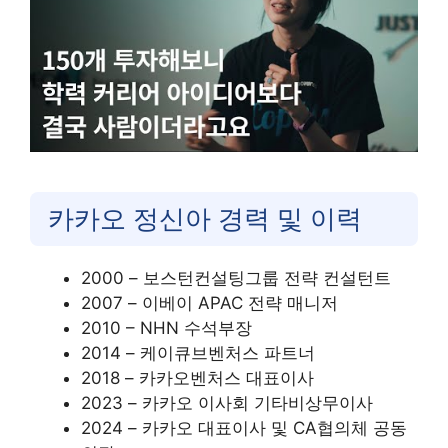
카카오 정신아 경력 및 이력
2000 – 보스턴컨설팅그룹 전략 컨설턴트
2007 – 이베이 APAC 전략 매니저
2010 – NHN 수석부장
2014 – 케이큐브벤처스 파트너
2018 – 카카오벤처스 대표이사
2023 – 카카오 이사회 기타비상무이사
2024 – 카카오 대표이사 및 CA협의체 공동