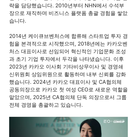
략을 담당했습니다. 2010년부터 NHN에서 수석부
장으로 재직하며 비즈니스 플랫폼 총괄 경험을 쌓았
습니다.
2014년 케이큐브벤처스에 합류해 스타트업 투자 경
험을 본격적으로 시작했으며, 2018년에는 카카오벤
처스 대표이사로 선임되어 혁신적인 기업문화 조성
과 초기 기업 투자에서 두각을 나타냈습니다. 이후
2023년 카카오 이사회 기타비상무이사 및 경영쇄
신위원회 상임위원으로 활동하며 내부 신뢰를 강화
했습니다. 2024년 카카오 대표이사 및 CA협의체
공동의장으로 카카오 첫 여성 CEO로 새로운 역할을
맡았으며, 2025년 CA협의체 단독 의장으로서 그룹
전체 경영을 총괄하고 있습니다.