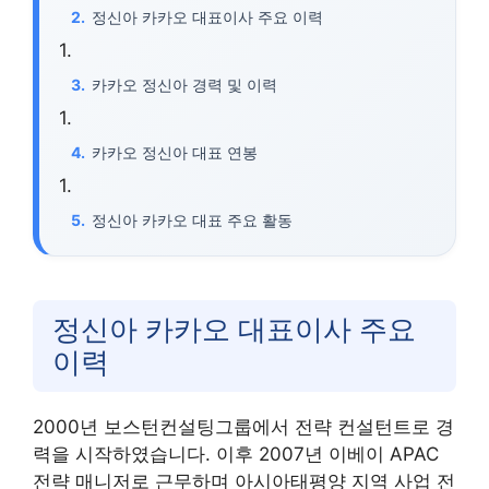
정신아 카카오 대표이사 주요 이력
카카오 정신아 경력 및 이력
카카오 정신아 대표 연봉
정신아 카카오 대표 주요 활동
정신아 카카오 대표이사 주요
이력
2000년 보스턴컨설팅그룹에서 전략 컨설턴트로 경
력을 시작하였습니다. 이후 2007년 이베이 APAC
전략 매니저로 근무하며 아시아태평양 지역 사업 전