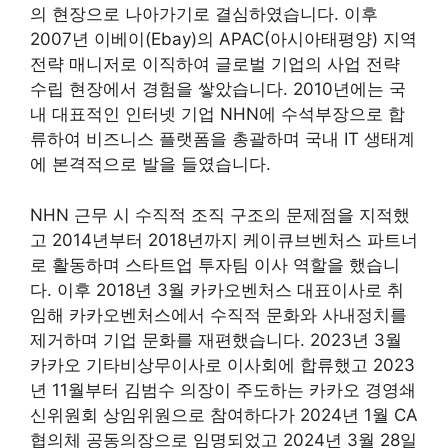
의 현장으로 나아가기로 결심하였습니다. 이후
2007년 이베이(Ebay)의 APAC(아시아태평양) 지역
전략 매니저로 이직하여 글로벌 기업의 사업 전략
수립 현장에서 경험을 쌓았습니다. 2010년에는 국
내 대표적인 인터넷 기업 NHN에 수석부장으로 합
류하여 비즈니스 플랫폼을 총괄하며 국내 IT 생태계
에 본격적으로 발을 들였습니다.
NHN 근무 시 수직적 조직 구조의 문제점을 지적했
고 2014년부터 2018년까지 케이큐브벤처스 파트너
로 활동하며 스타트업 투자팀 이사 역할을 했습니
다. 이후 2018년 3월 카카오벤처스 대표이사로 취
임해 카카오벤처스에서 수직적 문화와 사내정치를
제거하며 기업 문화를 재편했습니다. 2023년 3월
카카오 기타비상무이사로 이사회에 합류했고 2023
년 11월부터 김범수 의장이 주도하는 카카오 경영쇄
신위원회 상임위원으로 참여하다가 2024년 1월 CA
협의체 공동의장으로 임명되었고 2024년 3월 28일