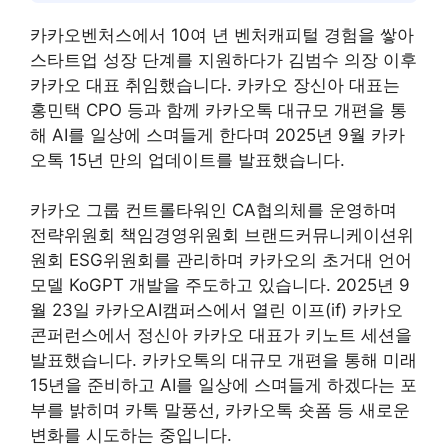
카카오벤처스에서 10여 년 벤처캐피털 경험을 쌓아
스타트업 성장 단계를 지원하다가 김범수 의장 이후
카카오 대표 취임했습니다. 카카오 장신아 대표는
홍민택 CPO 등과 함께 카카오톡 대규모 개편을 통
해 AI를 일상에 스며들게 한다며 2025년 9월 카카
오톡 15년 만의 업데이트를 발표했습니다.
카카오 그룹 컨트롤타워인 CA협의체를 운영하며
전략위원회 책임경영위원회 브랜드커뮤니케이션위
원회 ESG위원회를 관리하며 카카오의 초거대 언어
모델 KoGPT 개발을 주도하고 있습니다. 2025년 9
월 23일 카카오AI캠퍼스에서 열린 이프(if) 카카오
콘퍼런스에서 정신아 카카오 대표가 키노트 세션을
발표했습니다. 카카오톡의 대규모 개편을 통해 미래
15년을 준비하고 AI를 일상에 스며들게 하겠다는 포
부를 밝히며 카톡 말풍선, 카카오톡 숏폼 등 새로운
변화를 시도하는 중입니다.