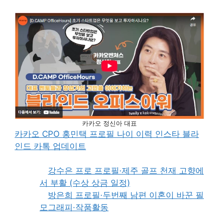
카카오 정신아 대표
카카오 CPO 홍민택 프로필 나이 이력 인스타 블라
인드 카톡 업데이트
강수은 프로 프로필·제주 골프 천재 고향에
서 부활 (수상 상금 일정)
방은희 프로필·두번째 남편 이혼이 바꾼 필
모그래피·작품활동