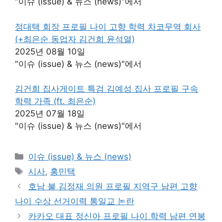
"이슈 (issue) & 뉴스 (news)"에서
정대택 회장 프로필 나이 고향 학력 차코무역 회사
(+최은순 동업자 김건희 윤석열)
2025년 08월 10일
"이슈 (issue) & 뉴스 (news)"에서
김건희 집사게이트 특검 김예성 집사 프로필 구속
학력 가족 (ft. 최은순)
2025년 07월 18일
"이슈 (issue) & 뉴스 (news)"에서
카
이슈 (issue) & 뉴스 (news)
테
태
시사
,
홍민택
고
그
호남 불 김정재 의원 프로필 지역구 남편 고향
리
나이 수상 선거이력 통일교 논란
카카오 대표 정신아 프로필 나이 학력 남편 연봉