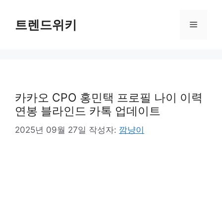
컨
텐
트렌드위키
메
츠
로
뉴
건
너
뛰
기
카카오 CPO 홍민택 프로필 나이 이력
연봉 블라인드 카톡 업데이트
2025년 09월 27일
작성자:
깜냥이