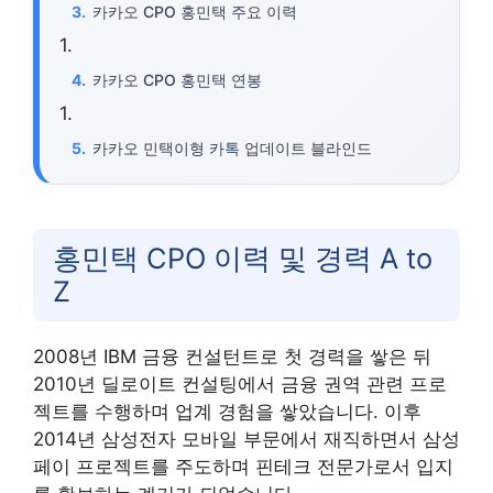
카카오 CPO 홍민택 주요 이력
카카오 CPO 홍민택 연봉
카카오 민택이형 카톡 업데이트 블라인드
홍민택 CPO 이력 및 경력 A to
Z
2008년 IBM 금융 컨설턴트로 첫 경력을 쌓은 뒤
2010년 딜로이트 컨설팅에서 금융 권역 관련 프로
젝트를 수행하며 업계 경험을 쌓았습니다. 이후
2014년 삼성전자 모바일 부문에서 재직하면서 삼성
페이 프로젝트를 주도하며 핀테크 전문가로서 입지