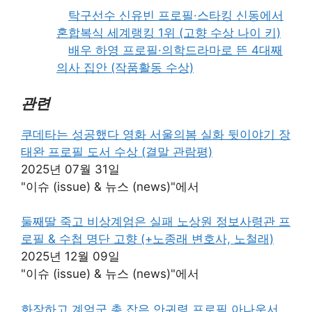
탁구선수 신유빈 프로필·스타킹 신동에서
혼합복식 세계랭킹 1위 (고향 수상 나이 키)
배우 하영 프로필·의학드라마로 뜬 4대째
의사 집안 (작품활동 수상)
관련
쿠데타는 성공했다 영화 서울의봄 실화 뒷이야기 장
태완 프로필 도서 수상 (결말 관람평)
2025년 07월 31일
"이슈 (issue) & 뉴스 (news)"에서
둘째딸 죽고 비상계엄은 실패 노상원 정보사령관 프
로필 & 수첩 명단 고향 (+노종래 변호사, 노철래)
2025년 12월 09일
"이슈 (issue) & 뉴스 (news)"에서
화장하고 계엄군 총 잡은 안귀령 프로필 아나운서