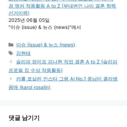
겸 앵커 작품활동 A to Z (부대변인 나이 결혼 학력
선거이력)
2025년 06월 05일
"이슈 (issue) & 뉴스 (news)"에서
카
이슈 (issue) & 뉴스 (news)
테
태
김현태
고
그
슬리피 와이프 김나현 직업 결혼 A to Z (슬리피
리
프로필 집 수상 작품활동)
카롤 로살린 인스타 그램 AI No.1 중남미 콜라병
몸매 (karol rosalin)
댓글 남기기