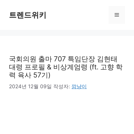
컨
텐
트렌드위키
메
츠
로
뉴
건
너
뛰
기
국회의원 출마 707 특임단장 김현태
대령 프로필 & 비상계엄령 (ft. 고향 학
력 육사 57기)
2024년 12월 09일
작성자:
깜냥이