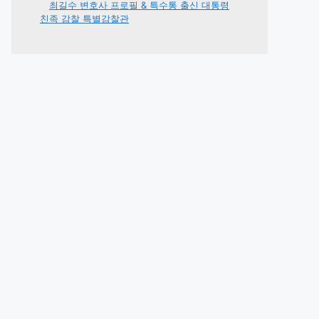
최길수 변호사 프로필 & 특수통 출신 대통령
친족 감찰 특별감찰관