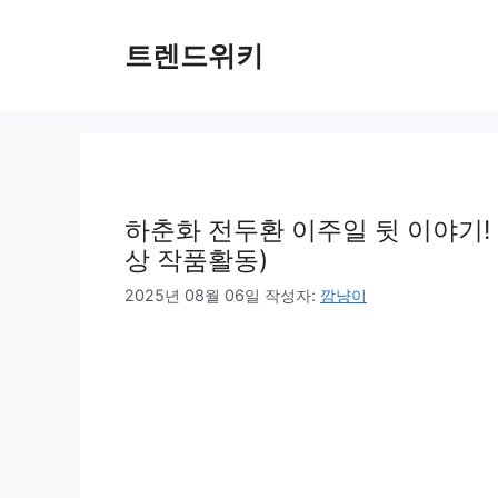
컨
텐
트렌드위키
츠
로
건
너
뛰
기
하춘화 전두환 이주일 뒷 이야기! 
상 작품활동)
2025년 08월 06일
작성자:
깜냥이