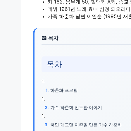
키 162, 몸무게 50, 혈액형 A형, 종
데뷔 1961년 노래 효녀 심청 되오리다
가족 하춘화 남편 이인순 (1995년 재혼
목차
하춘화 프로필
가수 하춘화 전두환 이야기
국민 개그맨 이주일 만든 가수 하춘화