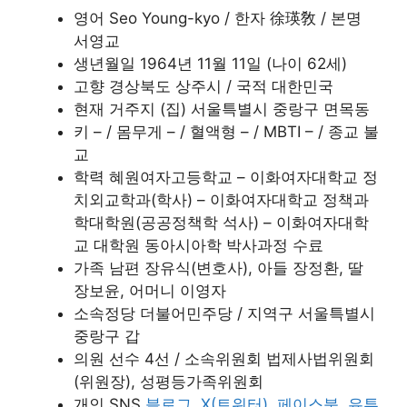
영어 Seo Young-kyo / 한자 徐瑛敎 / 본명
서영교
생년월일 1964년 11월 11일 (나이 62세)
고향 경상북도 상주시 / 국적 대한민국
현재 거주지 (집) 서울특별시 중랑구 면목동
키 – / 몸무게 – / 혈액형 – / MBTI – / 종교 불
교
학력 혜원여자고등학교 – 이화여자대학교 정
치외교학과(학사) – 이화여자대학교 정책과
학대학원(공공정책학 석사) – 이화여자대학
교 대학원 동아시아학 박사과정 수료
가족 남편 장유식(변호사), 아들 장정환, 딸
장보윤, 어머니 이영자
소속정당 더불어민주당 / 지역구 서울특별시
중랑구 갑
의원 선수 4선 / 소속위원회 법제사법위원회
(위원장), 성평등가족위원회
개인 SNS
블로그
,
X(트위터)
,
페이스북
,
유튜