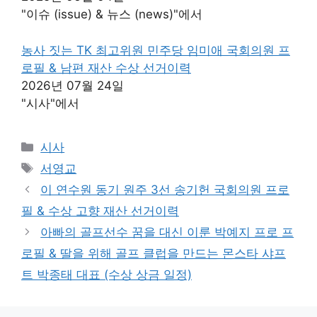
"이슈 (issue) & 뉴스 (news)"에서
농사 짓는 TK 최고위원 민주당 임미애 국회의원 프
로필 & 남편 재산 수상 선거이력
2026년 07월 24일
"시사"에서
카
시사
테
태
서영교
고
그
이 연수원 동기 원주 3선 송기헌 국회의원 프로
리
필 & 수상 고향 재산 선거이력
아빠의 골프선수 꿈을 대신 이룬 박예지 프로 프
로필 & 딸을 위해 골프 클럽을 만드는 몬스타 샤프
트 박종태 대표 (수상 상금 일정)