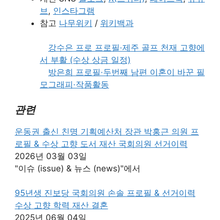
브
,
인스타그램
참고
나무위키
/
위키백과
강수은 프로 프로필·제주 골프 천재 고향에
서 부활 (수상 상금 일정)
방은희 프로필·두번째 남편 이혼이 바꾼 필
모그래피·작품활동
관련
운동권 출신 친명 기획예산처 장관 박홍근 의원 프
로필 & 수상 고향 도서 재산 국회의원 선거이력
2026년 03월 03일
"이슈 (issue) & 뉴스 (news)"에서
95년생 진보당 국회의원 손솔 프로필 & 선거이력
수상 고향 학력 재산 결혼
2025년 06월 04일