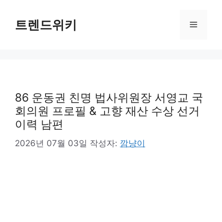
컨
텐
트렌드위키
메
츠
로
뉴
건
너
뛰
기
86 운동권 친명 법사위원장 서영교 국
회의원 프로필 & 고향 재산 수상 선거
이력 남편
2026년 07월 03일
작성자:
깜냥이