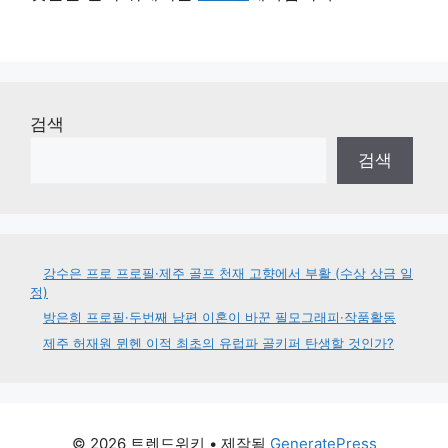
검색
검색
강수은 프로 프로필·제주 골프 천재 고향에서 부활 (수상 상금 일
정)
방은희 프로필·두번째 남편 이혼이 바꾼 필모그래피·작품활동
제주 허재원 뮌헨 이적 최초의 유럽파 골키퍼 탄생할 것인가?
© 2026 트렌드위키
• 제작됨
GeneratePress