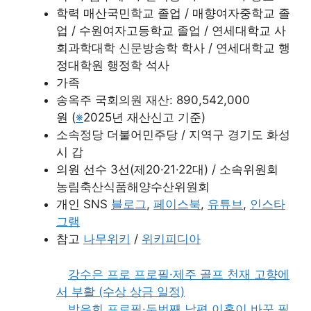
학력 매산국민학교 졸업 / 매향여자중학교 졸
업 / 수원여자고등학교 졸업 / 연세대학교 사
회과학대학 신문방송학 학사 / 연세대학교 행
정대학원 행정학 석사
가족
송옥주 국회의원 재산: 890,542,000
원 (
※
2025년 재산신고 기준)
소속정당 더불어민주당 / 지역구 경기도 화성
시 갑
의원 선수 3선(제20·21·22대) / 소속위원회
농림축산식품해양수산위원회
개인 SNS
블로그
,
페이스북
,
유튜브
,
인스타
그램
참고
나무위키
/
위키피디아
강수은 프로 프로필·제주 골프 천재 고향에
서 부활 (수상 상금 일정)
방은희 프로필·두번째 남편 이혼이 바꾼 필