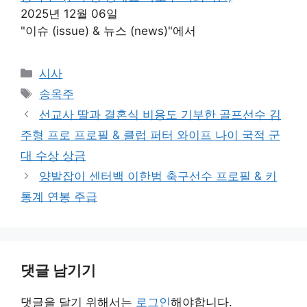
2025년 12월 06일
"이슈 (issue) & 뉴스 (news)"에서
카
시사
테
태
송옥주
고
그
선교사 딸과 결혼식 비용도 기부한 골프선수 김
리
주형 프로 프로필 & 클럽 퍼터 와이프 나이 국적 군
대 수상 상금
양발잡이 센터백 이한범 축구선수 프로필 & 키
통계 연봉 주급
댓글 남기기
댓글을 달기 위해서는
로그인
해야합니다.