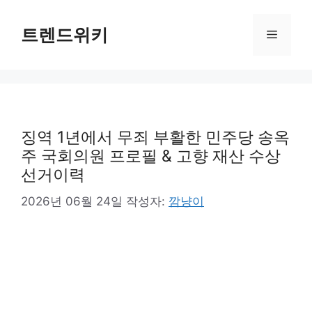
컨
텐
트렌드위키
메
츠
로
뉴
건
너
뛰
기
징역 1년에서 무죄 부활한 민주당 송옥
주 국회의원 프로필 & 고향 재산 수상
선거이력
2026년 06월 24일
작성자:
깜냥이