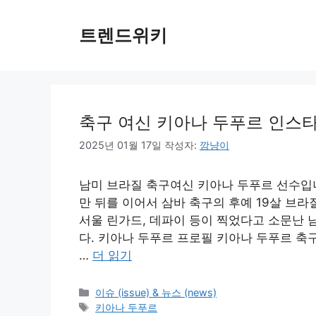
컨
텐
트렌드위키
츠
로
건
너
뛰
축구 여신 키아나 두푸르 인스타 그램
기
2025년 01월 17일
작성자:
깜냥이
남미 브라질 축구여신 키아나 두푸르 선수입니
만 뒤를 이어서 삼바 축구의 후예 19살 브라
서울 린가드, 데파이 등이 찍었다고 소문난 
다. 키아나 두푸르 프로필 키아나 두푸르 축구
…
더 읽기
카
이슈 (issue) & 뉴스 (news)
테
태
키아나 두푸르