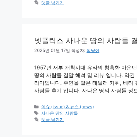
고
그
댓글 남기기
리
넷플릭스 사나운 땅의 사람들 결말
2025년 01월 17일
작성자:
깜냥이
1957년 서부 개척시대 유타의 참혹한 마운
땅의 사람들 결말 해석 및 리뷰 입니다. 약
라마입니다. 주연을 맡은 테일러 키취, 베티
사람들 후기 입니다. 사나운 땅의 사람들 정
카
이슈 (issue) & 뉴스 (news)
테
태
사나운 땅의 사람들
고
그
댓글 남기기
리