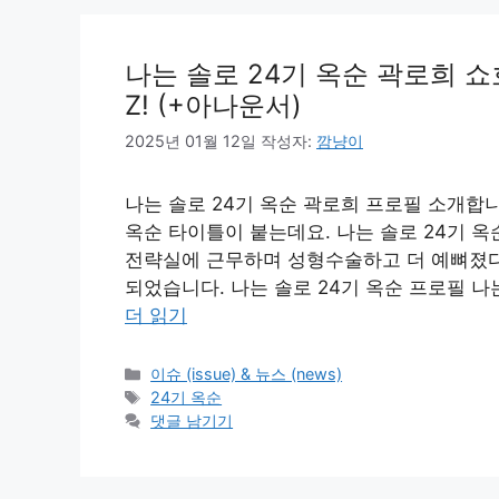
나는 솔로 24기 옥순 곽로희 쇼
Z! (+아나운서)
2025년 01월 12일
작성자:
깜냥이
나는 솔로 24기 옥순 곽로희 프로필 소개합
옥순 타이틀이 붙는데요. 나는 솔로 24기 옥
전략실에 근무하며 성형수술하고 더 예뼈졌다
되었습니다. 나는 솔로 24기 옥순 프로필 나는 
더 읽기
카
이슈 (issue) & 뉴스 (news)
테
태
24기 옥순
고
그
댓글 남기기
리