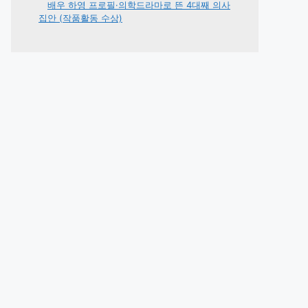
배우 하영 프로필·의학드라마로 뜬 4대째 의사
집안 (작품활동 수상)