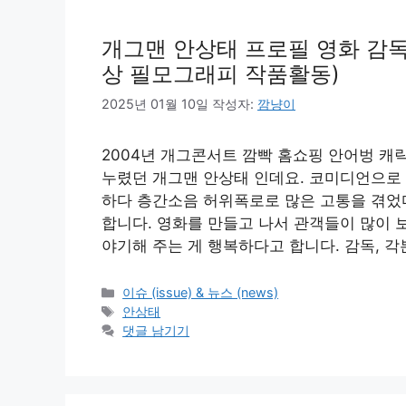
개그맨 안상태 프로필 영화 감독 근
상 필모그래피 작품활동)
2025년 01월 10일
작성자:
깜냥이
2004년 개그콘서트 깜빡 홈쇼핑 안어벙 캐
누렸던 개그맨 안상태 인데요. 코미디언으로
하다 층간소음 허위폭로로 많은 고통을 겪었다
합니다. 영화를 만들고 나서 관객들이 많이 
야기해 주는 게 행복하다고 합니다. 감독, 각본
카
이슈 (issue) & 뉴스 (news)
테
태
안상태
고
그
댓글 남기기
리