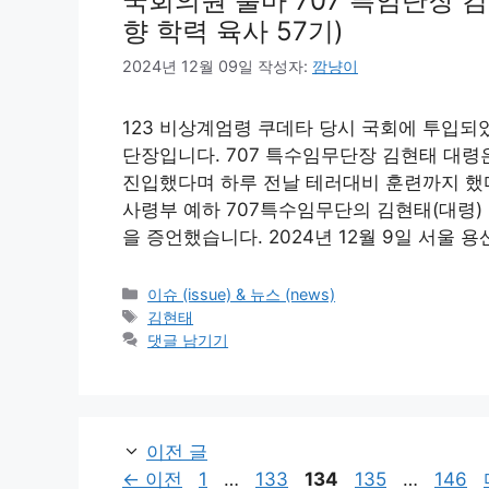
국회의원 출마 707 특임단장 김현
향 학력 육사 57기)
2024년 12월 09일
작성자:
깜냥이
123 비상계엄령 쿠데타 당시 국회에 투입되
단장입니다. 707 특수임무단장 김현태 대
진입했다며 하루 전날 테러대비 훈련까지 했다
사령부 예하 707특수임무단의 김현태(대령)
을 증언했습니다. 2024년 12월 9일 서울 
카
이슈 (issue) & 뉴스 (news)
테
태
김현태
고
그
댓글 남기기
리
이전 글
페
페
페
페
페
←
이전
1
…
133
134
135
…
146