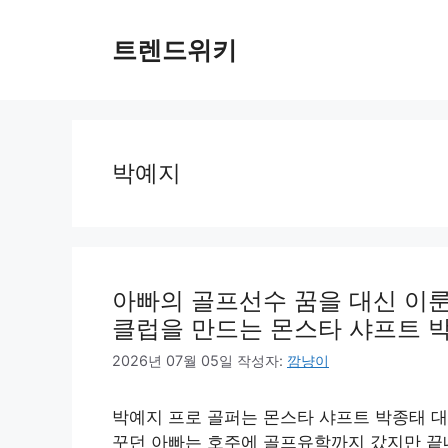
컨
텐
트렌드위키
츠
로
건
너
뛰
박예지
기
아빠의 골프선수 꿈을 대신 이룬
클럽을 만드는 몬스타 샤프트 박
2026년 07월 05일
작성자:
깜냥이
박예지 프로 골퍼는 몬스타 샤프트 박종태 대
꾸던 아빠는 호주에 골프유학까지 갔지만 끝