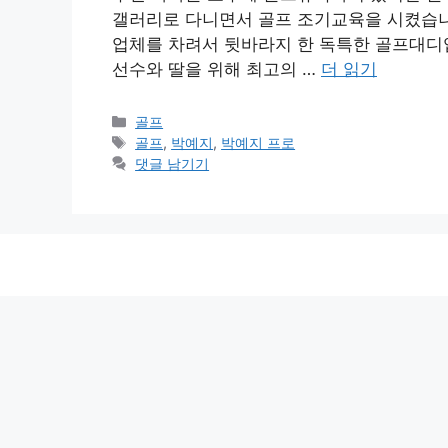
갤러리로 다니면서 골프 조기교육을 시켰습니
업체를 차려서 뒷바라지 한 독특한 골프대디입
선수와 딸을 위해 최고의 …
더 읽기
카
골프
테
태
골프
,
박예지
,
박예지 프로
고
그
댓글 남기기
리