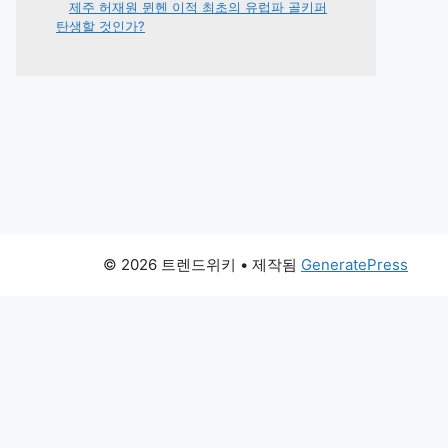
제주 허재원 뮌헨 이적 최초의 유럽파 골키퍼
탄생할 것인가?
© 2026 트렌드위키
• 제작됨
GeneratePress