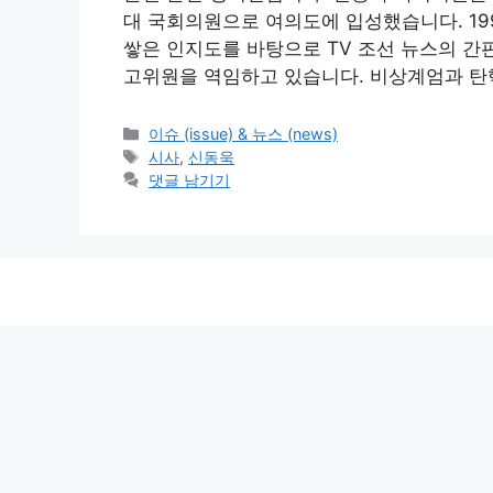
대 국회의원으로 여의도에 입성했습니다. 199
쌓은 인지도를 바탕으로 TV 조선 뉴스의 
고위원을 역임하고 있습니다. 비상계엄과 탄
카
이슈 (issue) & 뉴스 (news)
테
태
시사
,
신동욱
고
그
댓글 남기기
리