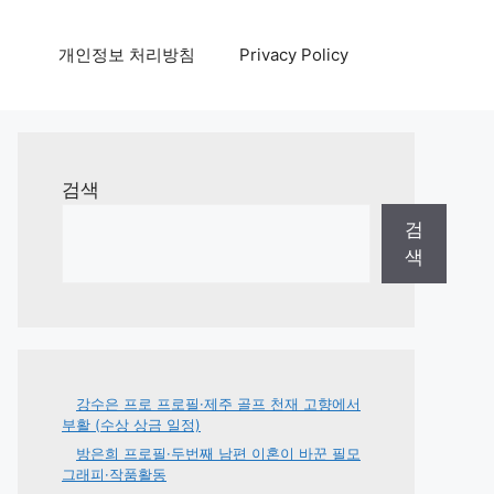
개인정보 처리방침
Privacy Policy
검색
검
색
강수은 프로 프로필·제주 골프 천재 고향에서
부활 (수상 상금 일정)
방은희 프로필·두번째 남편 이혼이 바꾼 필모
그래피·작품활동