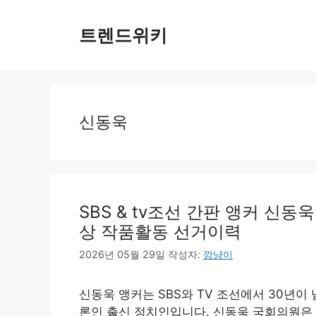
컨
텐
트렌드위키
츠
로
건
너
뛰
신동욱
기
SBS & tv조선 간판 앵커 신동
상 작품활동 선거이력
2026년 05월 29일
작성자:
깜냥이
신동욱 앵커는 SBS와 TV 조선에서 30년이
론인 출신 정치인입니다. 신동욱 국회의원은 