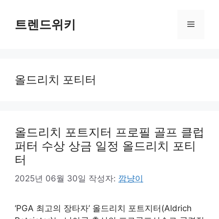
컨
텐
트렌드위키
메
츠
로
뉴
건
너
올드리치 포티터
뛰
기
올드리치 포트지터 프로필 골프 클럽
퍼터 수상 상금 일정 올드리치 포티
터
2025년 06월 30일
작성자:
깜냥이
‘PGA 최고의 장타자’ 올드리치 포트지터(Aldrich