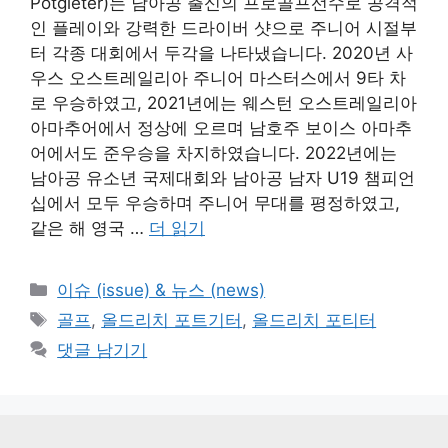
Potgieter)는 남아공 출신의 프로골프선수로 공격적
인 플레이와 강력한 드라이버 샷으로 주니어 시절부
터 각종 대회에서 두각을 나타냈습니다. 2020년 사
우스 오스트레일리아 주니어 마스터스에서 9타 차
로 우승하였고, 2021년에는 웨스턴 오스트레일리아
아마추어에서 정상에 오르며 남호주 보이스 아마추
어에서도 준우승을 차지하였습니다. 2022년에는
남아공 유소년 국제대회와 남아공 남자 U19 챔피언
십에서 모두 우승하며 주니어 무대를 평정하였고,
같은 해 영국 …
더 읽기
카
이슈 (issue) & 뉴스 (news)
테
태
골프
,
올드리치 포트기터
,
올드리치 포티터
고
그
댓글 남기기
리