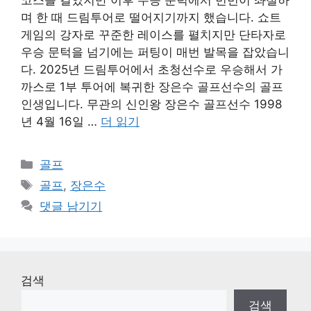
며 한 때 드림투어로 떨어지기까지 했습니다. 쇼트
게임의 강자로 꾸준한 레이스를 펼치지만 단타자로
우승 문턱을 넘기에는 퍼팅이 매번 발목을 잡았습니
다. 2025년 드림투어에서 초청선수로 우승해서 가
까스로 1부 투어에 복귀한 장은수 골프선수의 골프
인생입니다. 무관의 신인왕 장은수 골프선수 1998
년 4월 16일 …
더 읽기
카
골프
테
태
골프
,
장은수
고
그
댓글 남기기
리
검색
검색