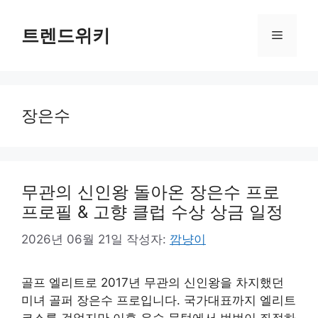
컨
텐
트렌드위키
메
츠
로
뉴
건
너
장은수
뛰
기
무관의 신인왕 돌아온 장은수 프로
프로필 & 고향 클럽 수상 상금 일정
2026년 06월 21일
작성자:
깜냥이
골프 엘리트로 2017년 무관의 신인왕을 차지했던
미녀 골퍼 장은수 프로입니다. 국가대표까지 엘리트
코스를 걸었지만 이후 우승 문턱에서 번번이 좌절하