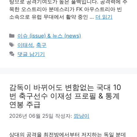
탕으로 공격기여도가 높은 풀백입니다. 공격력에 주
목한 오스트리아 분데스리가 FK 아우스트리아 빈
소속으로 유럽 무대에서 활약 중인 …
더 읽기
카
이슈 (issue) & 뉴스 (news)
테
태
이태석
,
축구
고
그
댓글 남기기
리
감독이 바뀌어도 변함없는 국대 10
번 축구선수 이재성 프로필 & 통계
연봉 주급
2026년 06월 25일
작성자:
깜냥이
상대의 공격을 최전방에서부터 저지하는 독일 분데