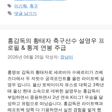
테
태
이기혁
,
축구
고
그
댓글 남기기
리
홍감독의 황태자 축구선수 설영우 프
로필 & 통계 연봉 주급
2026년 06월 25일
작성자:
깜냥이
홍명보 감독의 황태자로 세르비아 수페르리가 즈베
즈다에서 두 자릿수 공격포인트를 올린 라이트백 설
영우 입니다. 울산 토박이이자 유스로 대학교 3학년
때 울산 현대 소속으로 데뷔한 설영우는 홍감독이
부임하면서 중용하면서 2년 연속 K리그1 우승을 달
성하고 유럽으로 떠났습니다. 홍감독은 라이트백과
레프트백 양쪽 다 기용하면서 실전 경험을 쌓게 했