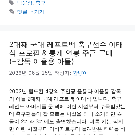
테
태
박문성
,
축구
고
그
댓글 남기기
리
2대째 국대 레프트백 축구선수 이태
석 프로필 & 통계 연봉 주급 군대
(+감독 이을용 아들)
2026년 06월 25일
작성자:
깜냥이
2002년 월드컵 4강의 주인공 을용타 이을용 감독
의 아들 2대째 국대 레프트백 이태석 입니다. 축구
레전드 아버지를 둔 덕에 어린 시절부터 주목받았는
데 축구팬들이 잘 모르는 사실을 하나 소개하면 슛
돌이 2기와 3기에도 출연했습니다. 비록 키는 작지
만 어린 시절부터 아버지로부터 물려받은 킥력을 바