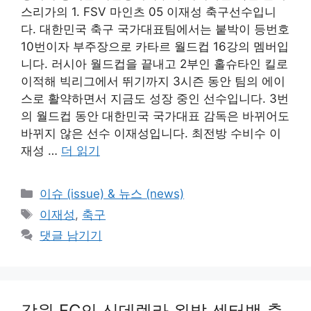
스리가의 1. FSV 마인츠 05 이재성 축구선수입니
다. 대한민국 축구 국가대표팀에서는 붙박이 등번호
10번이자 부주장으로 카타르 월드컵 16강의 멤버입
니다. 러시아 월드컵을 끝내고 2부인 홀슈타인 킬로
이적해 빅리그에서 뛰기까지 3시즌 동안 팀의 에이
스로 활약하면서 지금도 성장 중인 선수입니다. 3번
의 월드컵 동안 대한민국 국가대표 감독은 바뀌어도
바뀌지 않은 선수 이재성입니다. 최전방 수비수 이
재성 …
더 읽기
카
이슈 (issue) & 뉴스 (news)
테
태
이재성
,
축구
고
그
댓글 남기기
리
강원 FC의 신데렐라 왼발 센터백 축