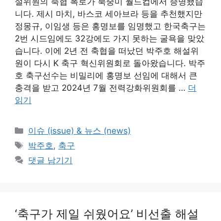
설위원의 축협 폭로가 북중미 월드컵에서 증명됐습
니다. 제시 마치, 바스코 세아브라 등을 추천했지만
정몽규, 이임생 등은 홍명보를 임명했고 한국축구는
2번 시드임에도 32강에도 가지 못하는 굴욕을 맞았
습니다. 이에 2년 전 축협을 떠났던 박주호 해설위
원이 다시 K 축구 혁신위원회로 돌아왔습니다. 박주
호 축구선수는 비밀리에 홍명보 선임에 대해서 큰
충격을 받고 2024년 7월 전력강화위원회를 …
더
읽기
카
이슈 (issue) & 뉴스 (news)
테
태
박주호
,
축구
고
그
댓글 남기기
리
‘축구가 제일 쉬웠어요’ 비선출 해설