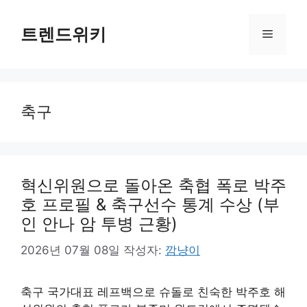
컨
텐
트렌드위키
메
츠
로
뉴
건
너
축구
뛰
기
혁신위원으로 돌아온 축협 폭로 박주
호 프로필 & 축구선수 통계 수상 (부
인 안나 암 투병 근황)
2026년 07월 08일
작성자:
깜냥이
축구 국가대표 레프백으로 슈돌로 친숙한 박주호 해