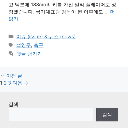
고 덕분에 183cm의 키를 가진 멀티 플레이어로 성
장했습니다. 국가대표팀 감독이 된 이후에도 …
더
읽기
카
이슈 (issue) & 뉴스 (news)
테
태
설영우
,
축구
고
그
댓글 남기기
리
이전 글
페
페
페
1
2
3
다음
→
이
이
이
지
지
지
검색
검색