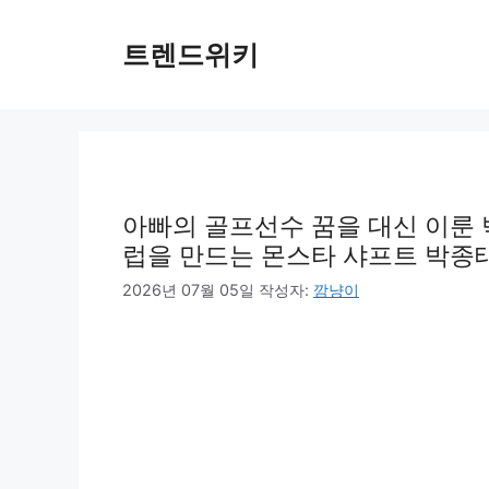
컨
텐
트렌드위키
츠
로
건
너
뛰
기
아빠의 골프선수 꿈을 대신 이룬 
럽을 만드는 몬스타 샤프트 박종태
2026년 07월 05일
작성자:
깜냥이