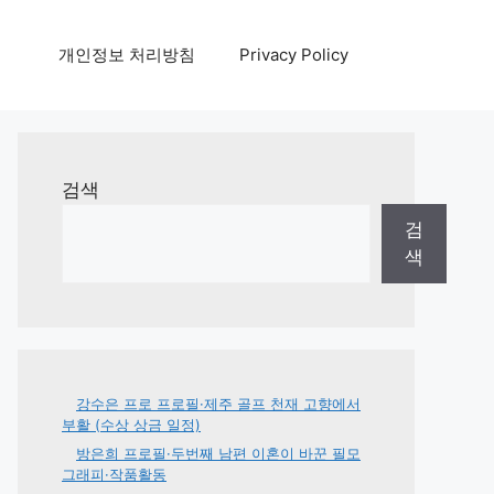
개인정보 처리방침
Privacy Policy
검색
검
색
강수은 프로 프로필·제주 골프 천재 고향에서
부활 (수상 상금 일정)
방은희 프로필·두번째 남편 이혼이 바꾼 필모
그래피·작품활동