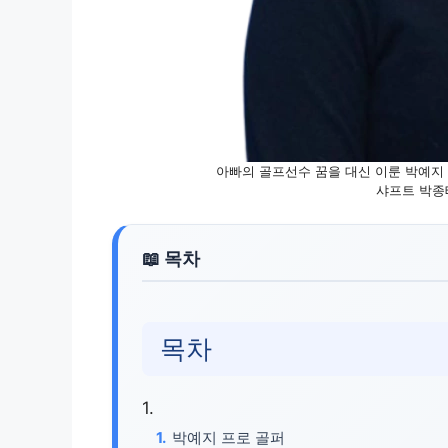
아빠의 골프선수 꿈을 대신 이룬 박예지 
샤프트 박종태
목차
박예지 프로 골퍼