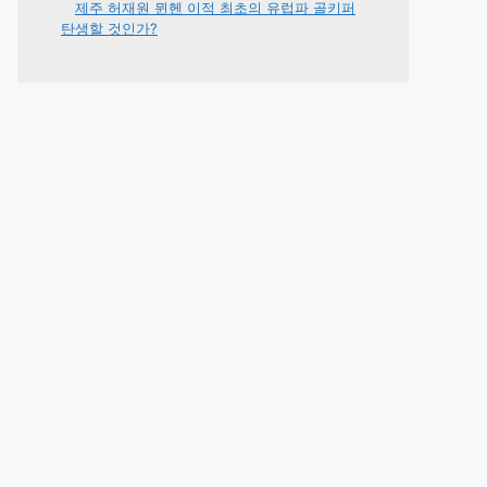
제주 허재원 뮌헨 이적 최초의 유럽파 골키퍼
탄생할 것인가?