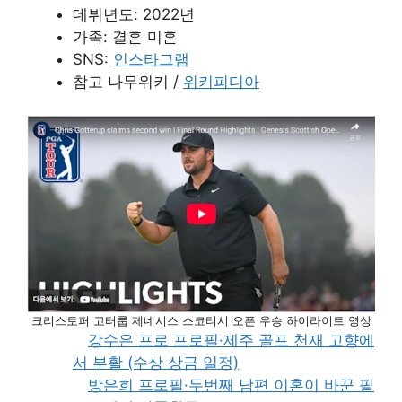
데뷔년도: 2022년
가족: 결혼 미혼
SNS:
인스타그램
참고 나무위키 /
위키피디아
크리스토퍼 고터룹 제네시스 스코티시 오픈 우승 하이라이트 영상
강수은 프로 프로필·제주 골프 천재 고향에
서 부활 (수상 상금 일정)
방은희 프로필·두번째 남편 이혼이 바꾼 필