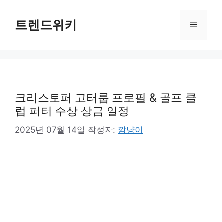
컨
텐
트렌드위키
메
츠
로
뉴
건
너
뛰
기
크리스토퍼 고터룹 프로필 & 골프 클
럽 퍼터 수상 상금 일정
2025년 07월 14일
작성자:
깜냥이