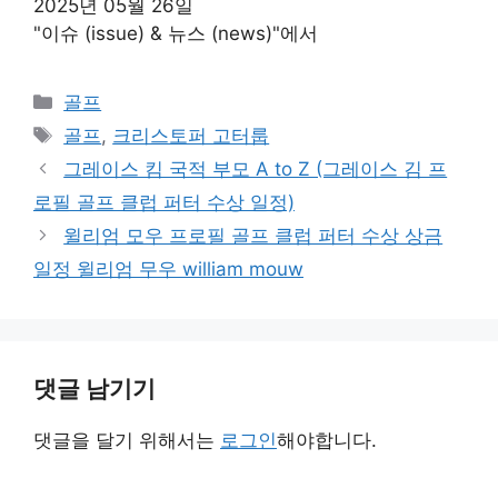
2025년 05월 26일
"이슈 (issue) & 뉴스 (news)"에서
카
골프
테
태
골프
,
크리스토퍼 고터룹
고
그
그레이스 킴 국적 부모 A to Z (그레이스 김 프
리
로필 골프 클럽 퍼터 수상 일정)
윌리엄 모우 프로필 골프 클럽 퍼터 수상 상금
일정 윌리엄 무우 william mouw
댓글 남기기
댓글을 달기 위해서는
로그인
해야합니다.