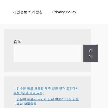
개인정보 처리방침
Privacy Policy
검색
검
색
강수은 프로 프로필·제주 골프 천재 고향에서
부활 (수상 상금 일정)
방은희 프로필·두번째 남편 이혼이 바꾼 필모
그래피·작품활동