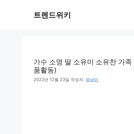
컨
텐
트렌드위키
츠
로
건
너
뛰
기
가수 소명 딸 소유미 소유찬 가족 
품활동)
2023년 12월 23일
작성자:
깜냥이