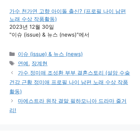
가수 천가연 고향 아이돌 출신? (프로필 나이 남편
노래 수상 작품활동)
2023년 12월 30일
"이슈 (issue) & 뉴스 (news)"에서
카
이슈 (issue) & 뉴스 (news)
테
태
연예
,
장계현
고
그
가수 정미애 조성환 부부 결혼스토리 (설암 수술
리
건강 근황 정미애 프로필 나이 남편 노래 수상 작품
활동)
마에스트라 원작 결말 필하모니아 드라마 줄거
리!