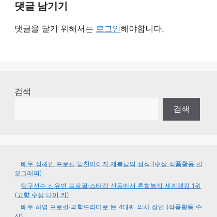
댓글 남기기
댓글을 달기 위해서는
로그인
해야합니다.
검색
검색
배우 정해인 프로필·엄친아이자 제복남의 정석 (수상 작품활동 필
모그래피)
탁구선수 신유빈 프로필·스타킹 신동에서 혼합복식 세계랭킹 1위
(고향 수상 나이 키)
배우 하영 프로필·의학드라마로 뜬 4대째 의사 집안 (작품활동 수
상)