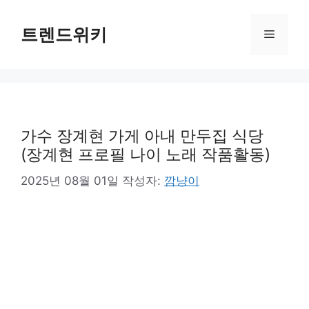
컨
텐
트렌드위키
메
츠
로
뉴
건
너
뛰
기
가수 장계현 가게 아내 만두집 식당
(장계현 프로필 나이 노래 작품활동)
2025년 08월 01일
작성자:
깜냥이