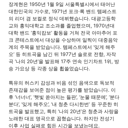
장계현은 1950년 1월 9일 서울특별시에서 태어난
대한민국의 가수로, 1971년 포크·록 밴드 템페스트
의 리더 겸 보컬로 정식 데뷔했습니다. 대광고등학
교와 홍익대학교 조소과를 졸업했으며, 1970년대
대학 밴드 ‘홍익캄보’ 활동을 거쳐 전국 아마추어 포
크 콘테스트에서 대상을 수상하며 일찍이 대중음악
계의 주목을 받았습니다. 템페스트에서 ‘잊게 해주
오’ 등 히트곡을 남긴 뒤 1977년 솔로로 전향, 자작
곡 ‘나의 20년’을 발표해 17주 연속 인기차트 1위, 방
송 가요상 등 각종 상을 휩쓸었습니다.
특유의 허스키 감성과 비음 섞인 음색으로 독보적
존재감을 보여준 점이 높은 평가를 받았습니다
. 이
후 ‘너너너’, ‘햇빛 쏟아지는 들판’, ‘눈물 때문에’, ‘분다
분다’, ‘잊게 해주오’, ‘내 청춘 다시한번’ 등 꾸준한 히
트곡을 발표했고, 특히 ‘나의 20년’은 청춘과 사랑을
노래한 대표 명곡으로 꼽혔습니다. 하지만 전성기
이후 사업 실패로 힘든 시간을 보냈는데요.