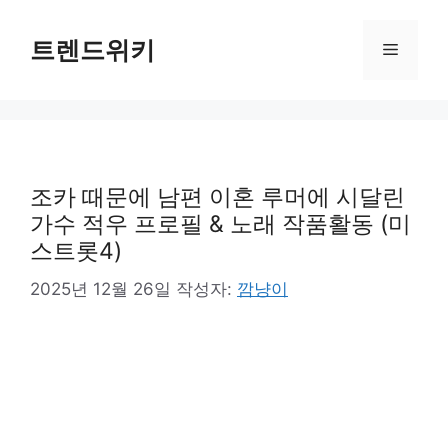
컨
텐
트렌드위키
메
츠
로
뉴
건
너
뛰
기
조카 때문에 남편 이혼 루머에 시달린
가수 적우 프로필 & 노래 작품활동 (미
스트롯4)
2025년 12월 26일
작성자:
깜냥이