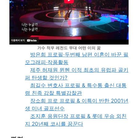
가수 적우 레전드 무대 어떤 이의 꿈
방은희 프로필·두번째 남편 이혼이 바꾼 필
모그래피·작품활동
제주 허재원 뮌헨 이적 최초의 유럽파 골키
퍼 탄생할 것인가?
최길수 변호사 프로필 & 특수통 출신 대통
령 친족 감찰 특별감찰관
장소희 프로 프로필 & 이특이 반한 2001년
생 미녀 골프선수
조지훈 응원단장 프로필 & 롯데 우승 외친
지 20년째 코시를 꿈꾼다