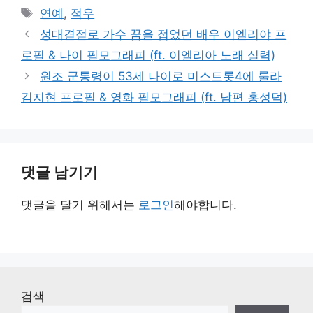
테
태
연예
,
적우
고
그
성대결절로 가수 꿈을 접었던 배우 이엘리야 프
리
로필 & 나이 필모그래피 (ft. 이엘리아 노래 실력)
원조 군통령이 53세 나이로 미스트롯4에 룰라
김지현 프로필 & 영화 필모그래피 (ft. 남편 홍성덕)
댓글 남기기
댓글을 달기 위해서는
로그인
해야합니다.
검색