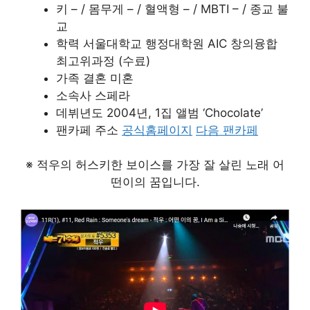
키 – / 몸무게 – / 혈액형 – / MBTI – / 종교 불
교
학력 서울대학교 행정대학원 AIC 창의융합
최고위과정 (수료)
가족 결혼 미혼
소속사 스페라
데뷔년도 2004년, 1집 앨범 ‘Chocolate’
팬카페 주소
공식홈페이지
다음 팬카페
※ 적우의 허스키한 보이스를 가장 잘 살린 노래 어
떤이의 꿈입니다.