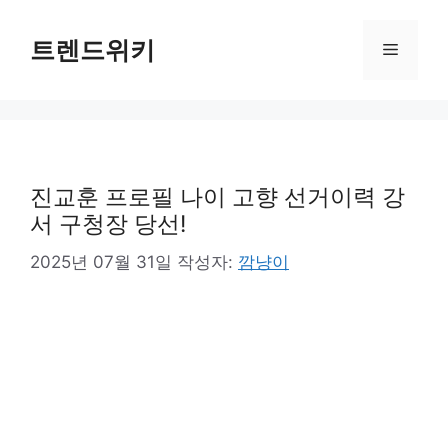
컨
텐
트렌드위키
메
츠
로
뉴
건
너
뛰
기
진교훈 프로필 나이 고향 선거이력 강
서 구청장 당선!
2025년 07월 31일
작성자:
깜냥이