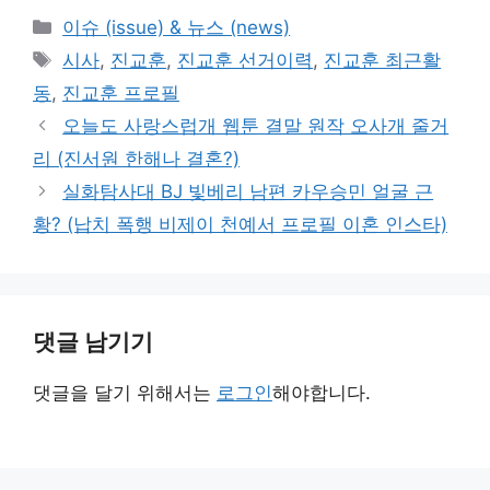
카
이슈 (issue) & 뉴스 (news)
테
태
시사
,
진교훈
,
진교훈 선거이력
,
진교훈 최근활
고
그
동
,
진교훈 프로필
리
오늘도 사랑스럽개 웹툰 결말 원작 오사개 줄거
리 (진서원 한해나 결혼?)
실화탐사대 BJ 빛베리 남편 카우승민 얼굴 근
황? (납치 폭행 비제이 천예서 프로필 이혼 인스타)
댓글 남기기
댓글을 달기 위해서는
로그인
해야합니다.