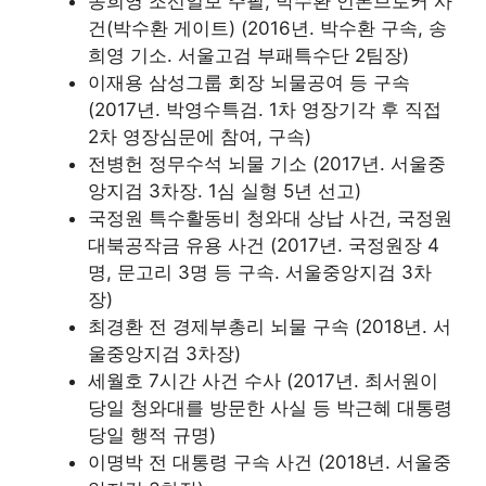
송희영 조선일보 주필, 박수환 언론브로커 사
건(박수환 게이트) (2016년. 박수환 구속, 송
희영 기소. 서울고검 부패특수단 2팀장)
이재용 삼성그룹 회장 뇌물공여 등 구속
(2017년. 박영수특검. 1차 영장기각 후 직접
2차 영장심문에 참여, 구속)
전병헌 정무수석 뇌물 기소 (2017년. 서울중
앙지검 3차장. 1심 실형 5년 선고)
국정원 특수활동비 청와대 상납 사건, 국정원
대북공작금 유용 사건 (2017년. 국정원장 4
명, 문고리 3명 등 구속. 서울중앙지검 3차
장)
최경환 전 경제부총리 뇌물 구속 (2018년. 서
울중앙지검 3차장)
세월호 7시간 사건 수사 (2017년. 최서원이
당일 청와대를 방문한 사실 등 박근혜 대통령
당일 행적 규명)
이명박 전 대통령 구속 사건 (2018년. 서울중