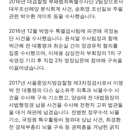
2016년 대검찰청 부패범죄특별수사단 2팀장으로서
대우조선해양 분식회계 사건, 송희영 조선일보 주필
관련 박수환 게이트 등을 수사했습니다.
2016년 12월 박영수 특별검사팀에 파견돼 국정농
단 사건을 수사했습니다. 윤석열 수사팀장과 함께
박근혜 전 대통령과 최순실 간의 정경유착 혐의를
집중 수사했으며, 이재용 삼성전자 부회장의 1차 구
속영장 기각 후 직접 2차 영장심문에 참여해 구속을
이끌어냈습니다.
2017년 서울중앙지방검찰청 제3차장검사로서 이명
박 전 대통령의 다스 실소유주 의혹과 뇌물수수 사
건을 수사해 구속 기소했고, 양승태 전 대법원장의
사법행정권 남용 사건을 수사해 전현직 고위 법관들
을 대거 재판에 넘겼습니다. 전병헌 정무수석 뇌물
기소, 국정원 특수활동비 청와대 상납 사건, 최경환
전 경제부총리 뇌물 구속 등 권력층을 겨냥한 굵직