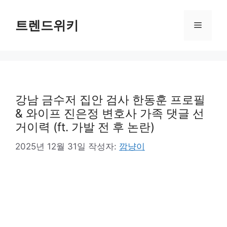
컨
텐
트렌드위키
메
츠
로
뉴
건
너
뛰
기
강남 금수저 집안 검사 한동훈 프로필
& 와이프 진은정 변호사 가족 댓글 선
거이력 (ft. 가발 전 후 논란)
2025년 12월 31일
작성자:
깜냥이