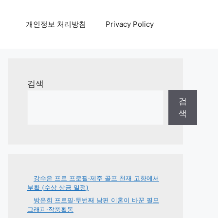
개인정보 처리방침
Privacy Policy
검색
검
색
강수은 프로 프로필·제주 골프 천재 고향에서
부활 (수상 상금 일정)
방은희 프로필·두번째 남편 이혼이 바꾼 필모
그래피·작품활동