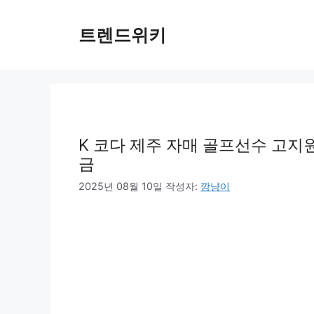
컨
텐
트렌드위키
츠
로
건
너
뛰
기
K 코다 제주 자매 골프선수 고지원
금
2025년 08월 10일
작성자:
깜냥이