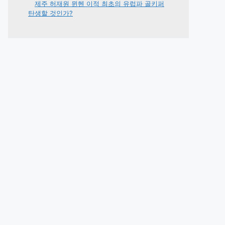
제주 허재원 뮌헨 이적 최초의 유럽파 골키퍼
탄생할 것인가?