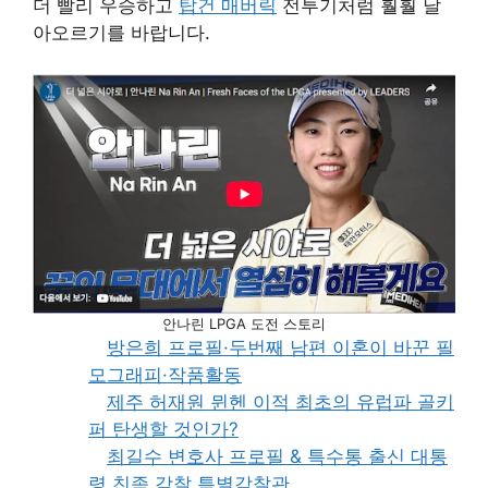
더 빨리 우승하고
탑건 매버릭
전투기처럼 훨훨 날
아오르기를 바랍니다.
안나린 LPGA 도전 스토리
방은희 프로필·두번째 남편 이혼이 바꾼 필
모그래피·작품활동
제주 허재원 뮌헨 이적 최초의 유럽파 골키
퍼 탄생할 것인가?
최길수 변호사 프로필 & 특수통 출신 대통
령 친족 감찰 특별감찰관