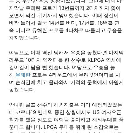
는 등 무난한 우승 상황이었습니다. 그런데 대회 마
지막날 유해란 프로가 13번홀까지 2타차까지 쫓아
오면서 역전 위기까지 맞이했습니다. 이때 정신이
바짝 들어서 결국 14번홀 버디, 17번홀, 18번홀 연
속 버디로 유해란 프로를 4타차로 따돌리고 우승을
차지했습니다.
여담으로 이때 역전 당해서 우승을 놓쳤다면 마지막
라운드 10타차 역전패를 한 선수로 KLPGA 역사에
길이길이 남을 뻔 했습니다. 여담으로 우승을 놓
친
유해란
프로는 4라운드에서 무려 9언더파를 치
며 순식간에 치고 올라와서 기적의 문턱에서 아쉽게
놓쳤습니다.
안나린 골프 선수의 해외진출은 이미 예정되었었는
데 코로나19 팬데믹 중인 상황에서도 US 여자오픈
참가를 했을 정도로 여행을 좋아하고 해외무대를 꿈
꾼다고 합니다. LPGA 무대를 뛰게 된 소감으로는