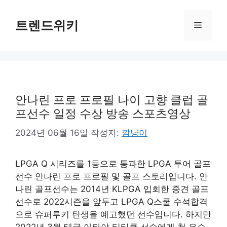
컨
텐
트렌드위키
메
츠
로
뉴
건
너
뛰
기
안나린 프로 프로필 나이 고향 클럽 골
프선수 일정 수상 방송 스포츠영상
2024년 06월 16일
작성자:
깜냥이
LPGA Q 시리즈를 1등으로 통과한 LPGA 투어 골프
선수 안나린 프로 프로필 및 골프 스토리입니다. 안
나린 골프선수는 2014년 KLPGA 입회한 중견 골프
선수로 2022시즌을 앞두고 LPGA Q스쿨 수석합격
으로 슈퍼루키 탄생을 예고했던 선수입니다. 하지만
2022년 3월 태국 아타야 티티쿨 선수에게 첫 우승