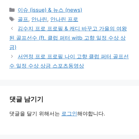
카
이슈 (issue) & 뉴스 (news)
테
태
골프
,
안나린
,
안나린 프로
고
그
김수지 프로 프로필 & 캐디 바꾸고 가을의 여왕
리
된 골프선수 (ft. 클럽 퍼터 witb 고향 일정 수상 상
금)
서연정 프로 프로필 나이 고향 클럽 퍼터 골프선
수 일정 수상 상금 스포츠동영상
댓글 남기기
댓글을 달기 위해서는
로그인
해야합니다.