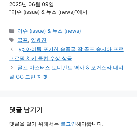
2025년 06월 09일
"이슈 (issue) & 뉴스 (news)"에서
카
이슈 (issue) & 뉴스 (news)
테
태
골프
,
양효진
고
그
jyp 아이돌 포기한 송종국 딸 골프 송지아 프로
리
프로필 & 키 클럽 수상 상금
골프 마스터스 토너먼트 역사 & 오거스타 내셔
널 GC 그린 자켓
댓글 남기기
댓글을 달기 위해서는
로그인
해야합니다.