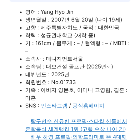
영어 : Yang Hyo Jin
생년월일 : 2007년 6월 20일 (나이 19세)
고향 : 제주특별자치도 / 국적 : 대한민국
학력 : 성균관대학교 (재학 중)
키 : 161cm / 몸무게 : – / 혈액형 : – / MBTI :
–
소속사 : 매니지먼트서울
소속팀 : 대보건설 골프단 (2025년~ )
데뷔년도 : 2025년
회원번호 : No.01733
가족 : 아버지 양문호, 어머니 고영림, 결혼 :
미혼
SNS :
인스타그램
/
공식홈페이지
탁구선수 신유빈 프로필·스타킹 신동에서
혼합복식 세계랭킹 1위 (고향 수상 나이 키)
배우 하영 프로필·의학드라마로 뜬 4대째