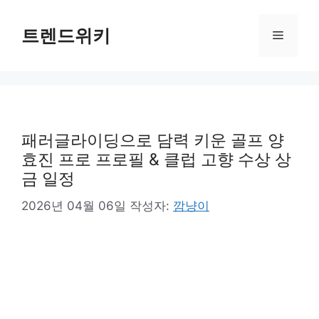
컨
텐
트렌드위키
메
츠
로
뉴
건
너
뛰
기
패러글라이딩으로 담력 키운 골프 양
효진 프로 프로필 & 클럽 고향 수상 상
금 일정
2026년 04월 06일
작성자:
깜냥이