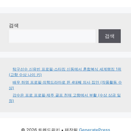
검색
검색
탁구선수 신유빈 프로필·스타킹 신동에서 혼합복식 세계랭킹 1위
(고향 수상 나이 키)
배우 하영 프로필·의학드라마로 뜬 4대째 의사 집안 (작품활동 수
상)
강수은 프로 프로필·제주 골프 천재 고향에서 부활 (수상 상금 일
정)
© 2026 트렌드위키
• 제작됨
GeneratePress