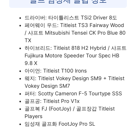
드라이버: 타이틀리스트 TSi2 Driver 8도
페어웨이 우드: Titleist TS3 Fairway Wood
/ 샤프트 Mitsubishi Tensei CK Pro Blue 80
TX
하이브리드: Titleist 818 H2 Hybrid / 샤프트
Fujikura Motore Speeder Tour Spec HB
9.8 X
아이언: Titleist T100 Irons
웨지: Titleist Vokey Design SM9 + Titleist
Vokey Design SM7
퍼터: Scotty Cameron F-5 Tourtype SSS
골프공: Titleist Pro V1x
골프복 FJ (FootJoy) / 골프장갑 Titleist
Players
임성재 골프화 FootJoy Pro SL