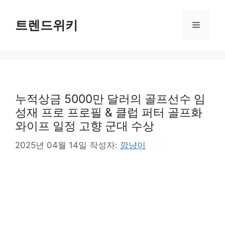
컨
텐
트렌드위키
메
츠
로
뉴
건
너
뛰
기
누적상금 5000만 달러의 골프선수 임
성재 프로 프로필 & 클럽 퍼터 골프화
와이프 일정 고향 군대 수상
2025년 04월 14일
작성자:
깜냥이