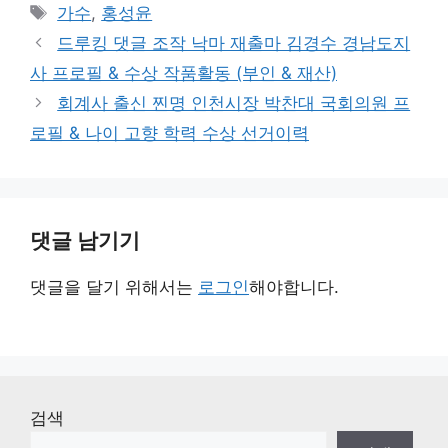
테
태
가수
,
홍성윤
고
그
드루킹 댓글 조작 낙마 재출마 김경수 경남도지
리
사 프로필 & 수상 작품활동 (부인 & 재산)
회계사 출신 찐명 인천시장 박찬대 국회의원 프
로필 & 나이 고향 학력 수상 선거이력
댓글 남기기
댓글을 달기 위해서는
로그인
해야합니다.
검색