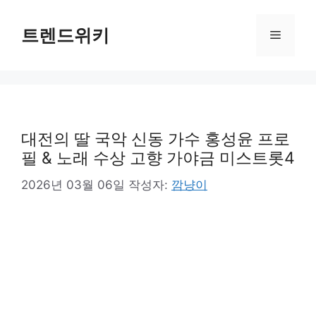
컨
텐
트렌드위키
메
츠
로
뉴
건
너
뛰
기
대전의 딸 국악 신동 가수 홍성윤 프로
필 & 노래 수상 고향 가야금 미스트롯4
2026년 03월 06일
작성자:
깜냥이