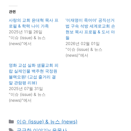
관련
사랑의 교회 윤대혁 목사 프
‘이재명이 죽어야’ 공직선거
로필 & 학력 나이 가족
법 구속 석방 세계로교회 손
2025년 11월 26일
현보 목사 프로필 & 도서 아
"이슈 (issue) & 뉴스
들
(news)"에서
2026년 02월 01일
"이슈 (issue) & 뉴스
(news)"에서
영화 교섭 실화 샘물교회 피
랍 실제인물 백주현 국정원
블랙요원! (교섭 줄거리 결
말 관람평 리뷰)
2025년 07월 31일
"이슈 (issue) & 뉴스
(news)"에서
카
이슈 (issue) & 뉴스 (news)
테
태
궁금한 이야기y 윤목사