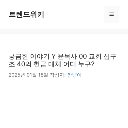
컨
텐
트렌드위키
메
츠
로
뉴
건
너
뛰
기
궁금한 이야기 Y 윤목사 00 교회 십구
조 40억 헌금 대체 어디 누구?
2025년 01월 18일
작성자:
깜냥이