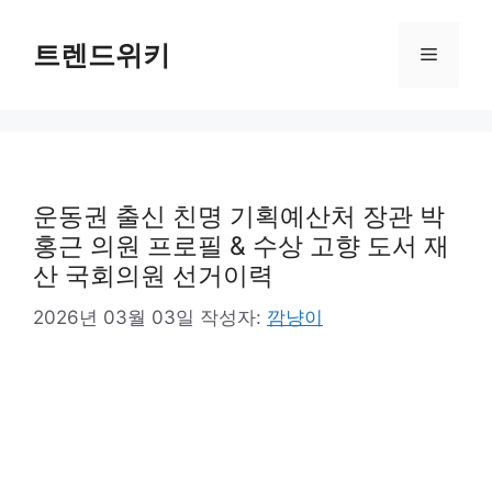
컨
텐
트렌드위키
메
츠
로
뉴
건
너
뛰
기
운동권 출신 친명 기획예산처 장관 박
홍근 의원 프로필 & 수상 고향 도서 재
산 국회의원 선거이력
2026년 03월 03일
작성자:
깜냥이