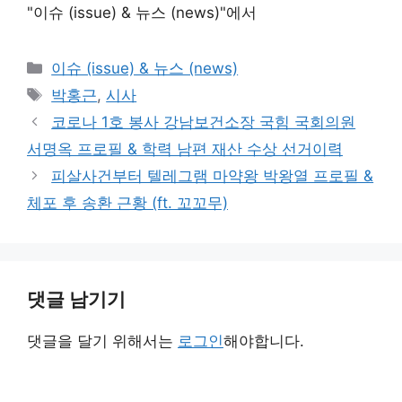
"이슈 (issue) & 뉴스 (news)"에서
카
이슈 (issue) & 뉴스 (news)
테
태
박홍근
,
시사
고
그
코로나 1호 봉사 강남보건소장 국힘 국회의원
리
서명옥 프로필 & 학력 남편 재산 수상 선거이력
피살사건부터 텔레그램 마약왕 박왕열 프로필 &
체포 후 송환 근황 (ft. 꼬꼬무)
댓글 남기기
댓글을 달기 위해서는
로그인
해야합니다.