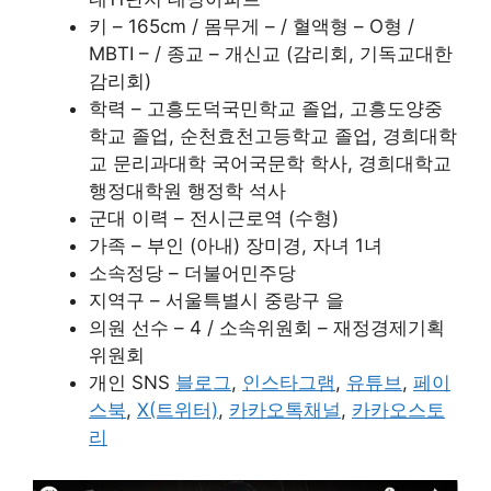
키 – 165cm / 몸무게 – / 혈액형 – O형 /
MBTI – / 종교 – 개신교 (감리회, 기독교대한
감리회)
학력 – 고흥도덕국민학교 졸업, 고흥도양중
학교 졸업, 순천효천고등학교 졸업, 경희대학
교 문리과대학 국어국문학 학사, 경희대학교
행정대학원 행정학 석사
군대 이력 – 전시근로역 (수형)
가족 – 부인 (아내) 장미경, 자녀 1녀
소속정당 – 더불어민주당
지역구 – 서울특별시 중랑구 을
의원 선수 – 4 / 소속위원회 – 재정경제기획
위원회
개인 SNS
블로그
,
인스타그램
,
유튜브
,
페이
스북
,
X(트위터)
,
카카오톡채널
,
카카오스토
리