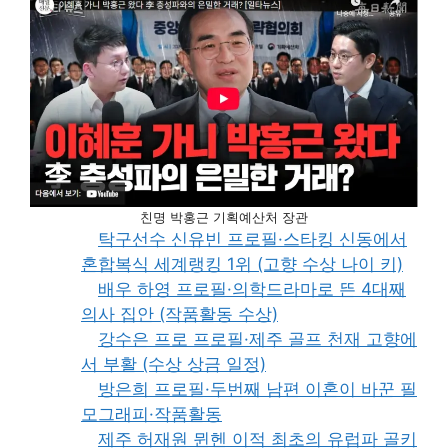
친명 박홍근 기획예산처 장관
탁구선수 신유빈 프로필·스타킹 신동에서
혼합복식 세계랭킹 1위 (고향 수상 나이 키)
배우 하영 프로필·의학드라마로 뜬 4대째
의사 집안 (작품활동 수상)
강수은 프로 프로필·제주 골프 천재 고향에
서 부활 (수상 상금 일정)
방은희 프로필·두번째 남편 이혼이 바꾼 필
모그래피·작품활동
제주 허재원 뮌헨 이적 최초의 유럽파 골키