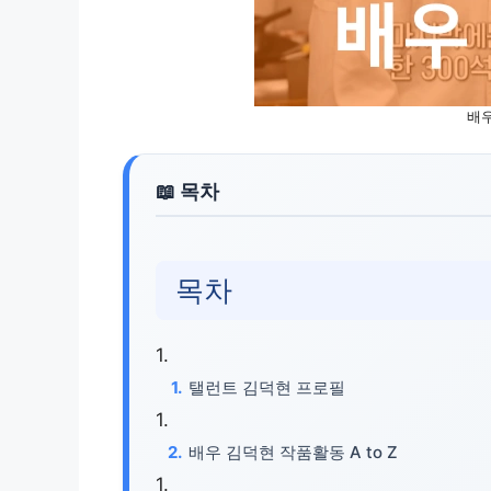
배
목차
탤런트 김덕현 프로필
배우 김덕현 작품활동 A to Z