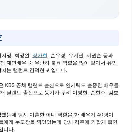
Z
민지영, 최영완,
장가현
, 손유경, 유지연, 서권순 등과
쟁 재연배우 중 유난히 불륜 역할을 많이 맡아서 유밍
남자는 탤런트 김덕현 씨입니다.
 KBS 공채 탤런트 출신으로 연기력도 출중한 배우들
S 공채 탈렌트 출신으로 동기가 무려 이병헌, 손현주, 김호
약했는데 당시 이혼한 아내 역할을 한 배우가 40명이
들에게 눈도장을 찍었었는데 당시 격주에 가깝게 출연
입니다.