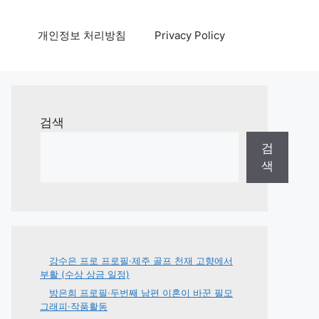
개인정보 처리방침
Privacy Policy
검색
검
색
강수은 프로 프로필·제주 골프 천재 고향에서
부활 (수상 상금 일정)
방은희 프로필·두번째 남편 이혼이 바꾼 필모
그래피·작품활동